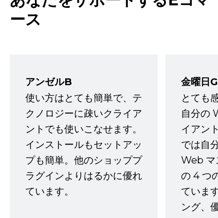
ース
アンゼルB
金曜日G
使い方はとても簡単で、テ
とても
クノロジーに疎いクライア
自分の 
ントでも使いこなせます。
イアン
インストールもセットアッ
では自
プも簡単。他のショッププ
Web 
ラグインよりはるかに優れ
の 4 
ています。
ていま
ング、