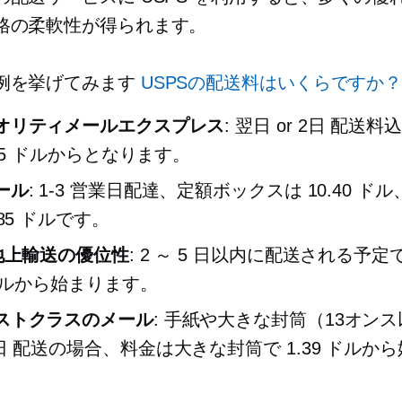
格の柔軟性が得られます。
例を挙げてみます
USPSの配送料はいくらですか
オリティメールエクスプレス
:
翌日
or
2日
配送料込
.45 ドルからとなります。
ール
:
1-3
営業日配達、定額ボックスは 10.40 ド
.85 ドルです。
S地上輸送の優位性
: 2 ～ 5 日以内に配送される予
 ドルから始まります。
ストクラスのメール
: 手紙や大きな封筒（13オン
日
配送の場合、料金は大きな封筒で 1.39 ドルか