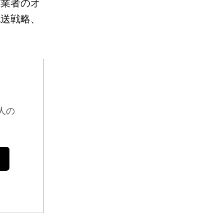
送業者のオ
配送戦略、
人の