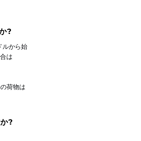
か?
 ドルから始
場合は
らの荷物は
か?
。