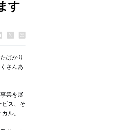
ます
めたばかり
たくさんあ
に事業を展
ービス、そ
ィカル。