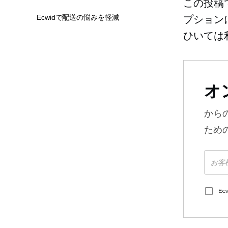
この投稿
Ecwidで配送の悩みを軽減
プション
ひいては
オ
から
ため
E