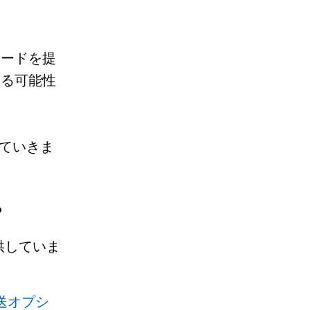
レードを提
える可能性
見ていきま
?
供していま
送オプシ