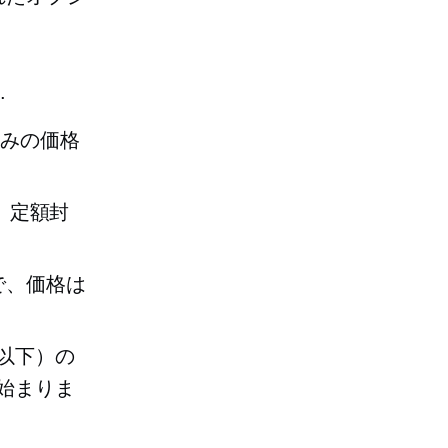
？
.
みの価格
ル、定額封
定で、価格は
ス以下）の
ら始まりま