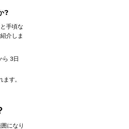
か?
間と手頃な
ご紹介しま
ルから
3日
されます。
？
範囲になり