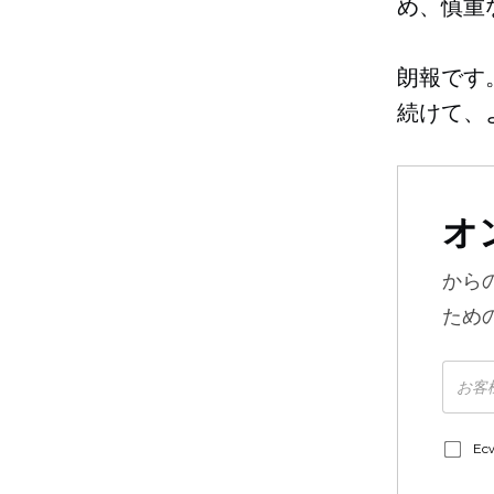
め、慎重
朗報です
続けて、
オ
から
ため
E