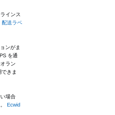
オンラインス
、
配送ラベ
ションがま
PS を通
、オラン
利用できま
たい場合
す。
Ecwid