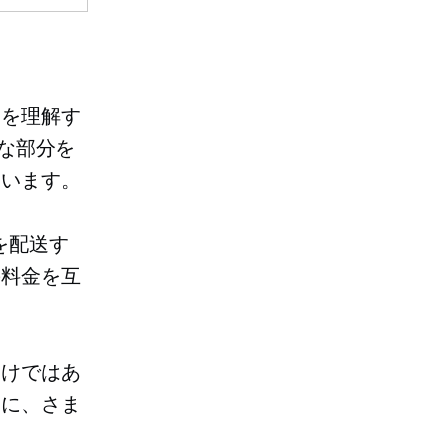
況を理解す
きな部分を
ています。
を配送す
の料金を互
わけではあ
めに、さま
。