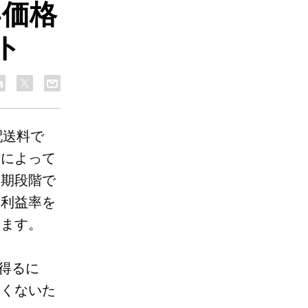
い価格
ト
配送料で
合によって
初期段階で
、利益率を
ります。
を得るに
たくないた