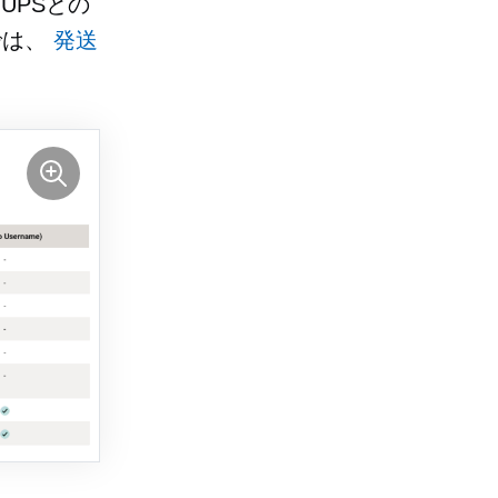
UPSとの
では、
発送