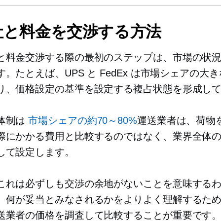
社と料金を交渉する方法
と料金交渉する際の最初のステップは、市場の状
。たとえば、UPS と FedEx は市場シェアの大
り、価格設定の基準を設定する複占状態を形成し
体制は
市場シェアの約70～80%
運送業者は、荷物
際にかかる費用と比較するのではなく、業界全体
して設定します。
これは必ずしも交渉の余地がないことを意味する
。何が妥当とみなされるかをよりよく理解するた
送業者の価格を調査して比較することが重要です