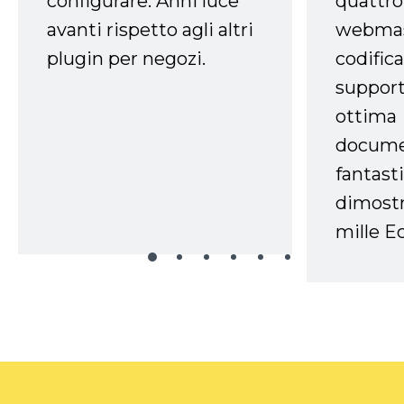
configurare. Anni luce
quattro
avanti rispetto agli altri
webmast
plugin per negozi.
codifica
support
ottima
docume
fantasti
dimostr
mille Ec