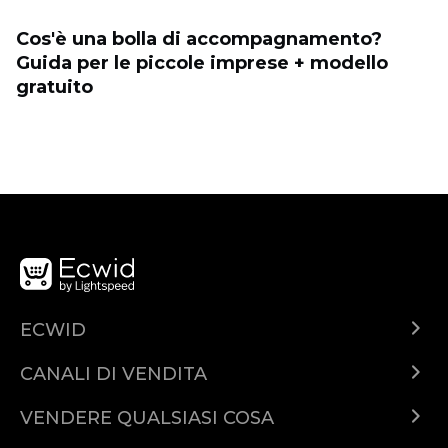
Cos'è una bolla di accompagnamento?
Guida per le piccole imprese + modello
gratuito
ECWID
Cos'è Ecwid?
CANALI DI VENDITA
Demo
Vendi ovunque
Piani & Prezzi
VENDERE QUALSIASI COSA
Vendi su Facebook
Vendi prodotti online
Funzionalita