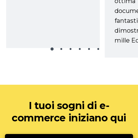
ottima
docume
fantasti
dimostr
mille Ec
I tuoi sogni di e-
commerce iniziano qui