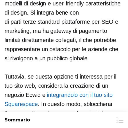
modelli di design e
user-friendly
caratteristiche
di design. Si integra bene con
di parti terze standard
piattaforme per SEO e
marketing, ma ha gateway di pagamento
limitati direttamente collegati, il che potrebbe
rappresentare un ostacolo per le aziende che
si rivolgono a un pubblico globale.
Tuttavia, se questa opzione ti interessa per il
tuo sito web, considera la creazione di un
negozio Ecwid e
integrandolo con il tuo sito
Squarespace
. In questo modo, sbloccherai
l'accesso alla vasta gamma di opzioni di
Sommario
pagamento supportate da Ecwid, che include