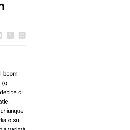
n
il boom
 (o
decide di
atie,
a chiunque
dia o su
pia varietà