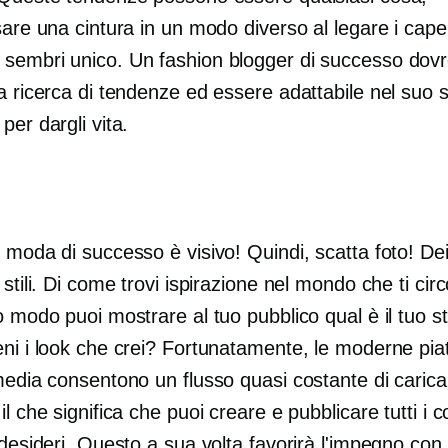
sare una cintura in un modo diverso al legare i capel
sembri unico. Un fashion blogger di successo dov
a ricerca di tendenze ed essere adattabile nel suo st
per dargli vita.
 moda di successo è visivo! Quindi, scatta foto! Dei
 stili. Di come trovi ispirazione nel mondo che ti cir
o modo puoi mostrare al tuo pubblico qual è il tuo st
eni i look che crei? Fortunatamente, le moderne pia
media consentono un flusso quasi costante di carica
il che significa che puoi creare e pubblicare tutti i c
 desideri. Questo a sua volta favorirà l'impegno con i