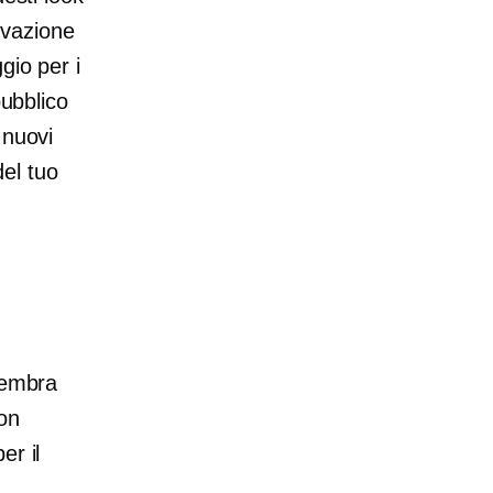
tivazione
gio per i
pubblico
 nuovi
del tuo
Sembra
ion
er il