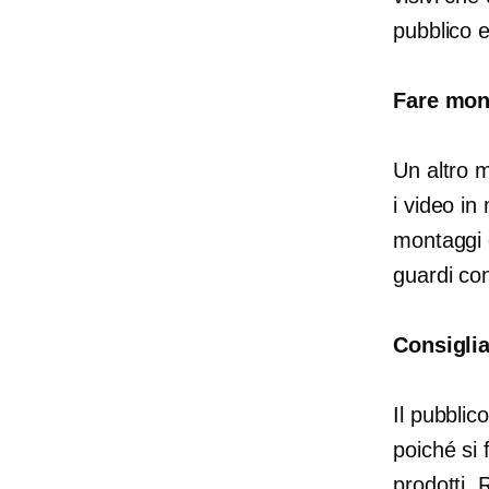
pubblico e
Fare mon
Un altro m
i video in
montaggi d
guardi con
Consiglia
Il pubblic
poiché si 
prodotti. 