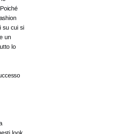
 Poiché
fashion
 su cui si
he un
utto lo
successo
a
esti look