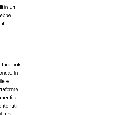
li in un
rebbe
ile
 tuoi look.
conda. In
ile e
ttaforme
menti di
ontenuti
l tuo