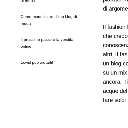
di moda
di argomen
Come monetizzare il tuo blog di
moda
Il fashion
che credon
Il prossimo passo è la vendita
conoscenz
online
altri. Il 
Ecwid può aiutarti!
un blog co
su un mix 
ancora. Ti
acque del 
fare soldi