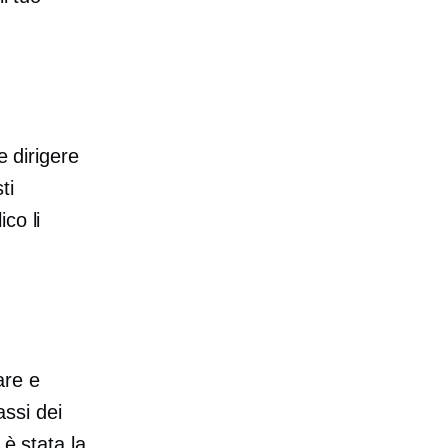
e dirigere
ti
co li
are e
assi dei
 è stata la