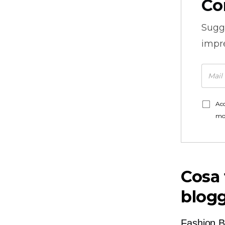
Co
Sugg
impre
Acc
mo
Cosa 
blog
Fashion B