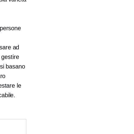
 persone
ssare ad
 gestire
 si basano
tro
estare le
abile.