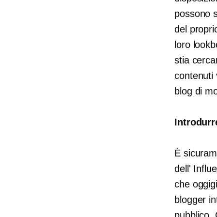
possono se
del propri
loro lookb
stia cerca
contenuti 
blog di m
Introdur
È sicuram
dell'
Influ
che oggigi
blogger in
pubblico.