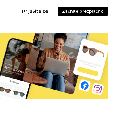
Prijavite se
Začnite brezplačno