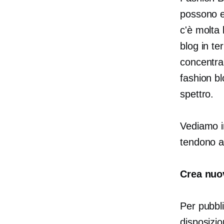
possono es
c'è molta 
blog in te
concentra
fashion bl
spettro.
Vediamo i
tendono a
Crea nuo
Per pubbl
disposizio