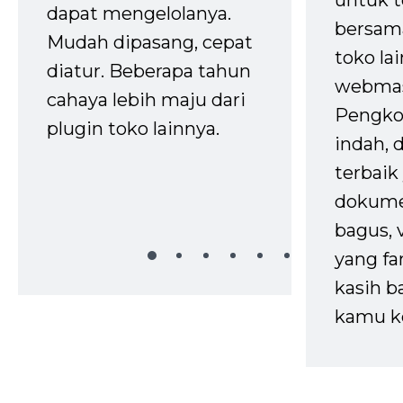
dapat mengelolanya.
bersam
Mudah dipasang, cepat
toko la
diatur. Beberapa tahun
webmas
cahaya lebih maju dari
Pengko
plugin toko lainnya.
indah,
terbaik 
dokume
bagus, 
yang fa
kasih b
kamu k