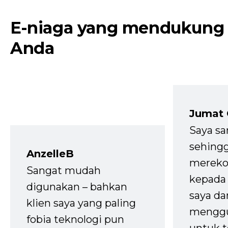
E-niaga yang mendukung
Anda
Jumat
Saya sa
sehingg
AnzelleB
mereko
Sangat mudah
kepada 
digunakan – bahkan
saya da
klien saya yang paling
mengg
fobia teknologi pun
untuk t