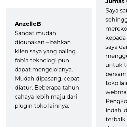
Jumat
Saya sa
sehingg
AnzelleB
mereko
Sangat mudah
kepada 
digunakan – bahkan
saya da
klien saya yang paling
mengg
fobia teknologi pun
untuk t
dapat mengelolanya.
bersam
Mudah dipasang, cepat
toko la
diatur. Beberapa tahun
webmas
cahaya lebih maju dari
Pengko
plugin toko lainnya.
indah,
terbaik 