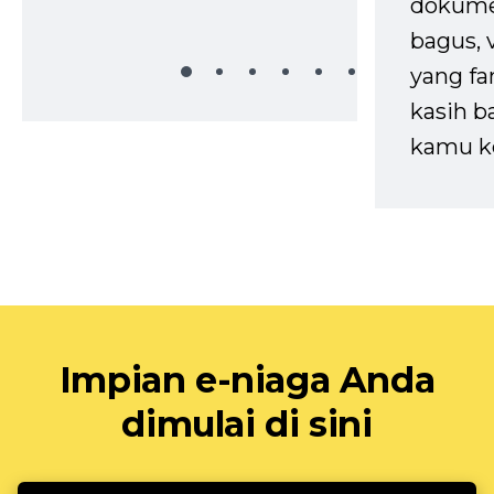
dokume
bagus, 
yang fa
kasih b
kamu k
Impian e-niaga Anda
dimulai di sini