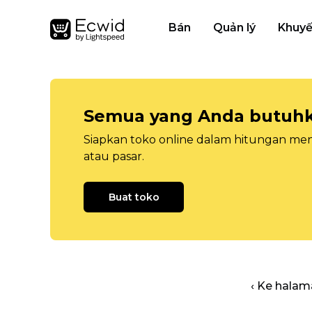
Bán
Quản lý
Khuyế
Semua yang Anda butuhka
Siapkan toko online dalam hitungan menit
atau pasar.
Buat toko
‹ Ke halam