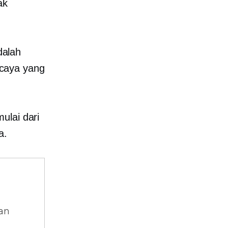
ak
dalah
caya yang
ulai dari
a.
dan