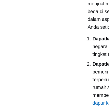
menjual m
beda di s
dalam asp
Anda setid
Dapatk
negara 
tingkat
Dapatk
pemeri
terpen
rumah A
memper
dapur k