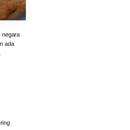
u negara
un ada
a
ring