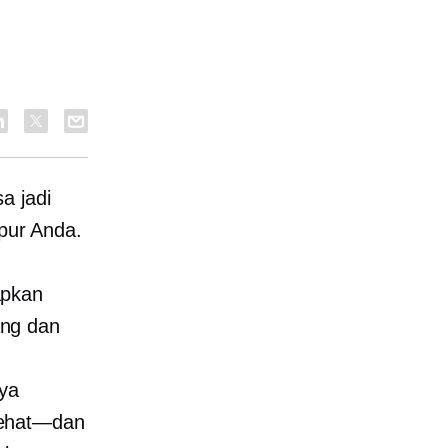
a jadi
apur Anda.
apkan
ang dan
ya
ehat—dan