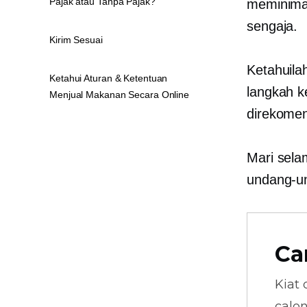
Pajak atau Tanpa Pajak?
meminimal
sengaja.
Kirim Sesuai
Ketahuil
Ketahui Aturan & Ketentuan
langkah 
Menjual Makanan Secara Online
direkomen
Mari sela
undang-un
Ca
Kiat 
calo