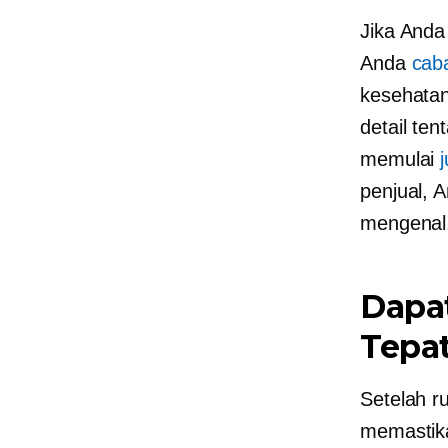
Jika And
Anda
cab
kesehatan
detail te
memulai
penjual, 
mengenal.
Dapat
Tepa
Setelah r
memastika