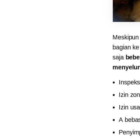
Meskipun 
bagian ke
saja
bebe
menyelu
Inspeks
Izin zo
Izin us
A
bebas
Penyimp