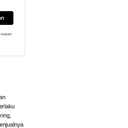
an
n kapan
kan
erlaku
ring,
enjualnya