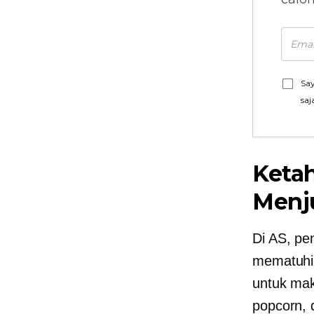
Say
saj
Keta
Menj
Di AS, pe
mematuhi
untuk mak
popcorn,