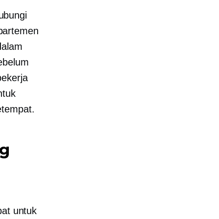
ubungi
partemen
dalam
sebelum
pekerja
tuk
etempat.
ng
pat untuk