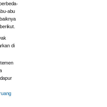
 berbeda-
abu-abu
baiknya
berikut.
yak
rkan di
rtemen
a
 dapur
ruang