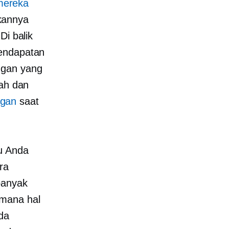
mereka
kannya
Di balik
pendapatan
ggan yang
dah dan
ggan
saat
u Anda
ra
banyak
imana hal
da