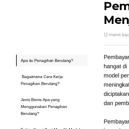
Pem
Men
12 menit ba
Pembayara
Apa itu Penagihan Berulang?
hangat di 
model pem
Bagaimana Cara Kerja
Penagihan Berulang?
meningkat
diciptaka
Jenis Bisnis Apa yang
dan pembe
Menggunakan Penagihan
Berulang?
Pembayara