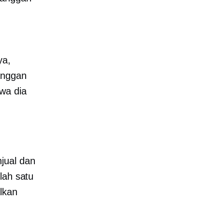
ya,
anggan
wa dia
jual dan
lah satu
lkan