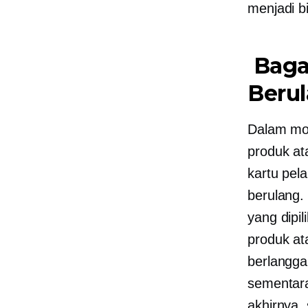
menjadi b
Baga
Beru
Dalam mod
produk at
kartu pel
berulang.
yang dipi
produk at
berlangg
sementar
akhirnya