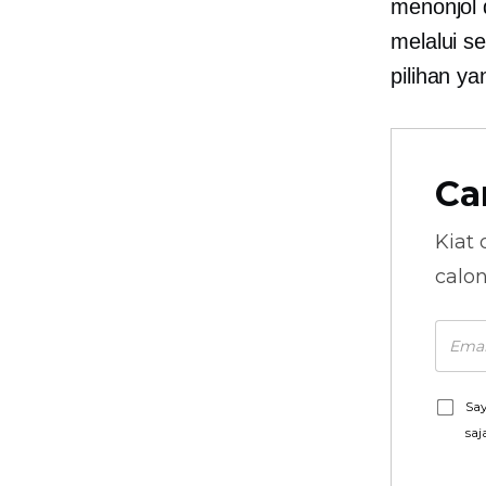
menonjol 
melalui s
pilihan ya
Ca
Kiat 
calo
Say
saj