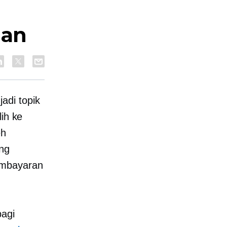
nan
adi topik
lih ke
eh
ang
embayaran
bagi