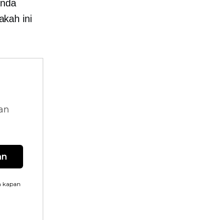
Anda
kah ini
dan
an
n kapan