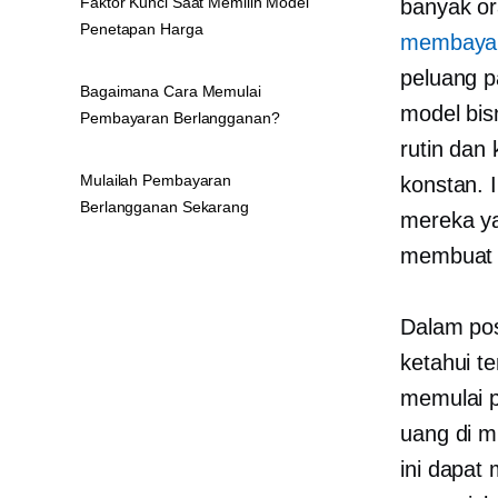
Faktor Kunci Saat Memilih Model
banyak o
Penetapan Harga
membayar
peluang p
Bagaimana Cara Memulai
model bis
Pembayaran Berlangganan?
rutin dan
Mulailah Pembayaran
konstan. 
Berlangganan Sekarang
mereka ya
membua
Dalam pos
ketahui t
memulai p
uang di m
ini dapat