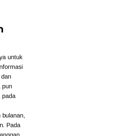
n
ya untuk
nformasi
 dan
a pun
g pada
 bulanan,
n. Pada
langgan