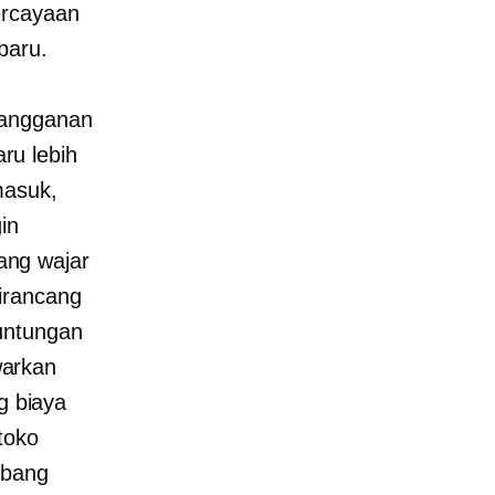
ercayaan
baru.
langganan
ru lebih
masuk,
in
ang wajar
irancang
euntungan
warkan
g biaya
toko
mbang