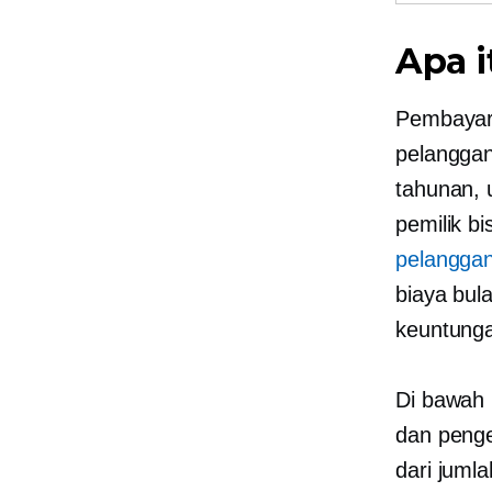
Apa 
Pembayara
pelanggan
tahunan, 
pemilik b
pelangga
biaya bul
keuntunga
Di bawah 
dan peng
dari juml