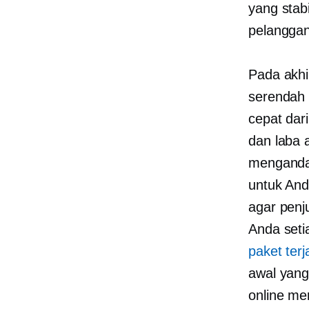
yang stab
pelanggan
Pada akhi
serendah 
cepat dar
dan laba a
menganda
untuk And
agar penj
Anda seti
paket ter
awal yang
online me