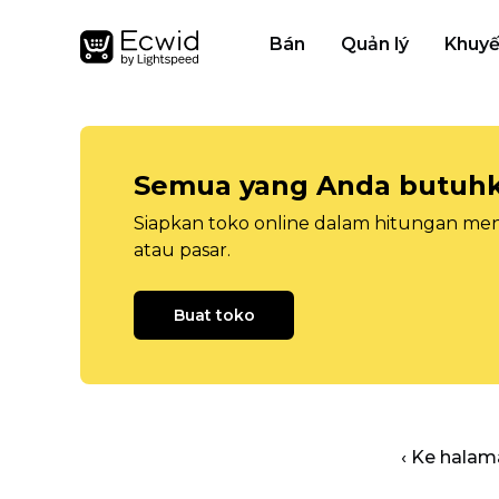
Bán
Quản lý
Khuyế
Semua yang Anda butuhka
Siapkan toko online dalam hitungan menit
atau pasar.
Buat toko
‹ Ke halam