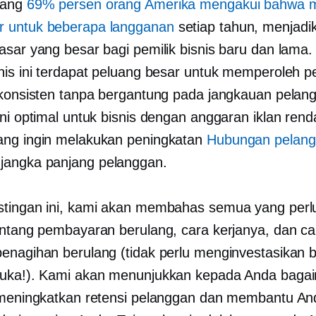
rang
69% persen orang Amerika mengakui bahwa 
 untuk beberapa langganan
setiap tahun, menjadi
asar yang besar bagi pemilik bisnis baru dan lama. 
nis ini terdapat peluang besar untuk memperoleh 
 konsisten tanpa bergantung pada jangkauan pelan
Ini optimal untuk bisnis dengan anggaran iklan ren
ng ingin melakukan peningkatan
Hubungan pelan
t
jangka panjang
pelanggan.
tingan ini, kami akan membahas semua yang perl
entang pembayaran berulang, cara kerjanya, dan ca
enagihan berulang (tidak perlu menginvestasikan 
uka!). Kami akan menunjukkan kepada Anda baga
 meningkatkan retensi pelanggan dan membantu An