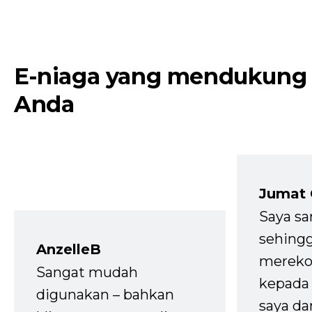
E-niaga yang mendukung
Anda
Jumat
Saya sa
sehingg
AnzelleB
mereko
Sangat mudah
kepada 
digunakan – bahkan
saya da