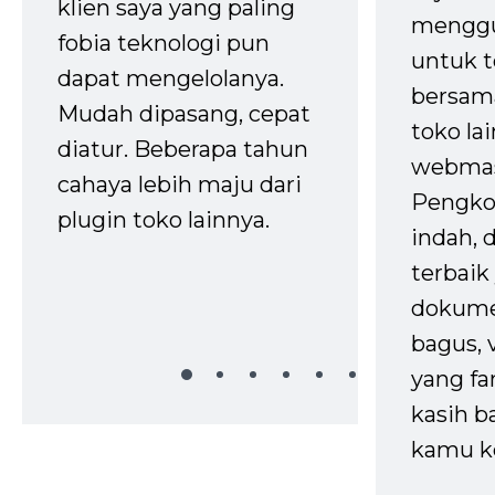
klien saya yang paling
mengg
fobia teknologi pun
untuk t
dapat mengelolanya.
bersam
Mudah dipasang, cepat
toko la
diatur. Beberapa tahun
webmas
cahaya lebih maju dari
Pengko
plugin toko lainnya.
indah,
terbaik 
dokume
bagus, 
yang fa
kasih b
kamu k