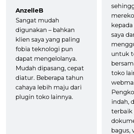
sehingg
AnzelleB
mereko
Sangat mudah
kepada 
digunakan – bahkan
saya da
klien saya yang paling
mengg
fobia teknologi pun
untuk t
dapat mengelolanya.
bersam
Mudah dipasang, cepat
toko la
diatur. Beberapa tahun
webmas
cahaya lebih maju dari
Pengko
plugin toko lainnya.
indah,
terbaik 
dokume
bagus, 