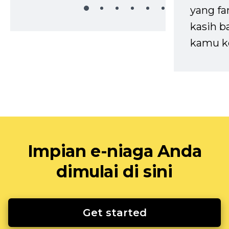
yang fa
kasih b
kamu k
Impian e-niaga Anda
dimulai di sini
Get started