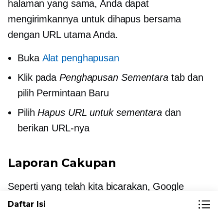
halaman yang sama, Anda dapat
mengirimkannya untuk dihapus bersama
dengan URL utama Anda.
Buka
Alat penghapusan
Klik pada
Penghapusan Sementara
tab dan
pilih Permintaan Baru
Pilih
Hapus URL untuk sementara
dan
berikan URL-nya
Laporan Cakupan
Seperti yang telah kita bicarakan, Google
terkadang mengalami kesulitan dalam
Daftar Isi
merayapi dan mengindeks halaman. Kabar