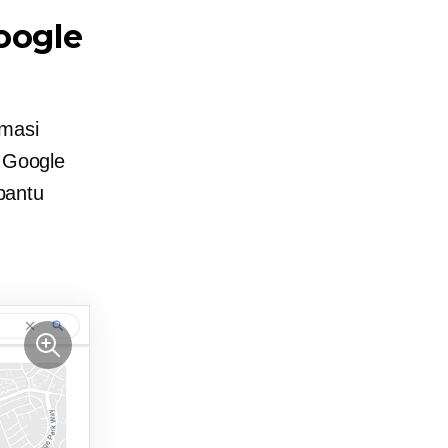
oogle
rmasi
n Google
bantu