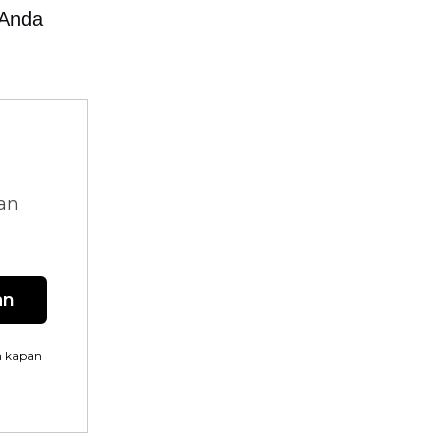
 Anda
dan
an
n kapan