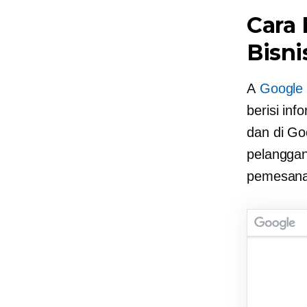
Cara 
Bisni
A
Google 
berisi in
dan di G
pelanggan
pemesana