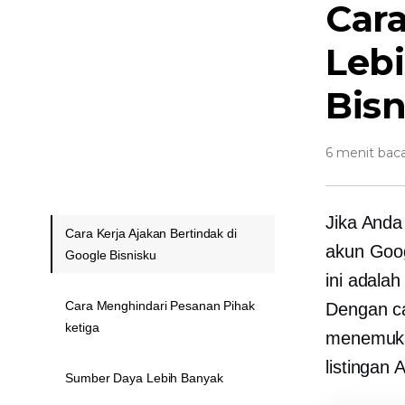
Car
Leb
Bisn
6 menit bac
Jika Anda 
Cara Kerja Ajakan Bertindak di
akun Googl
Google Bisnisku
ini adala
Cara Menghindari Pesanan Pihak
Dengan ca
ketiga
menemuka
listingan 
Sumber Daya Lebih Banyak