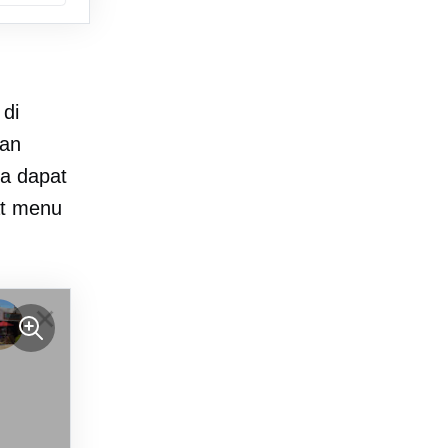
 di
kan
da dapat
at menu