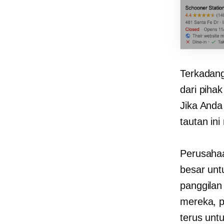
Terkadang
dari
pihak
Jika Anda
tautan in
Perusahaa
besar unt
panggilan
mereka, p
terus unt