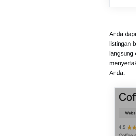
Anda da
listingan
langsung 
menyertak
Anda.