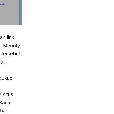
n link
u Menufy.
tersebut,
da.
 cukup
 situs
 Baca
hal