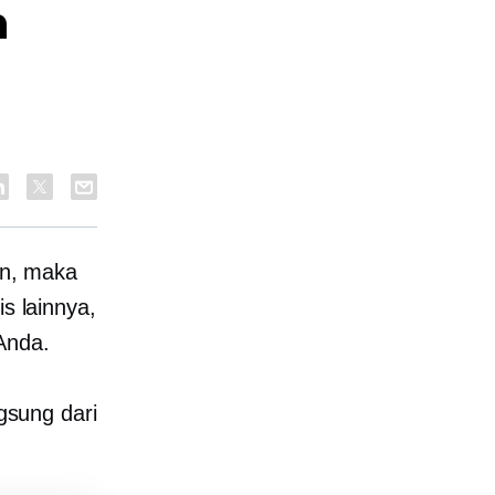
n
ian, maka
is lainnya,
Anda.
sung dari