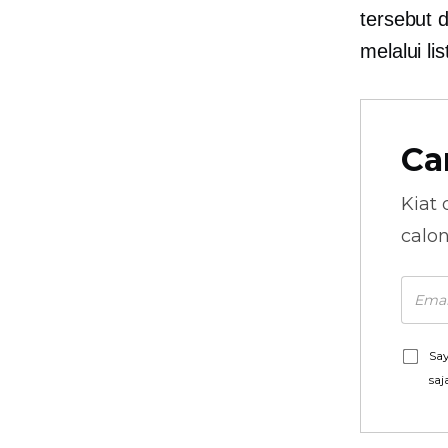
tersebut 
melalui li
Ca
Kiat 
calo
Say
saj