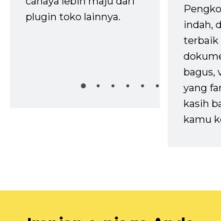
cahaya lebih maju dari
Pengko
plugin toko lainnya.
indah,
terbaik 
dokume
bagus, 
yang fa
kasih b
kamu k