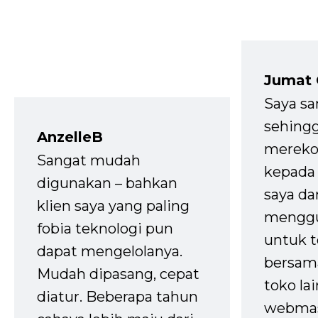
Jumat
Saya sa
sehingg
AnzelleB
mereko
Sangat mudah
kepada 
digunakan – bahkan
saya da
klien saya yang paling
mengg
fobia teknologi pun
untuk t
dapat mengelolanya.
bersam
Mudah dipasang, cepat
toko la
diatur. Beberapa tahun
webmas