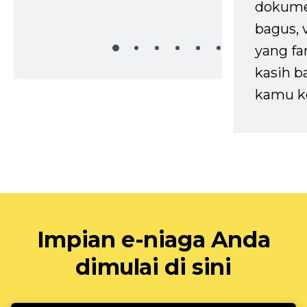
dokume
bagus, 
yang fa
kasih b
kamu k
Impian e-niaga Anda
dimulai di sini