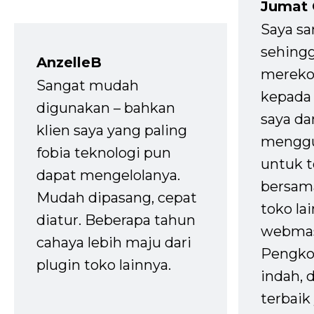
Jumat
Saya sa
sehingg
AnzelleB
mereko
Sangat mudah
kepada 
digunakan – bahkan
saya da
klien saya yang paling
mengg
fobia teknologi pun
untuk t
dapat mengelolanya.
bersam
Mudah dipasang, cepat
toko la
diatur. Beberapa tahun
webmas
cahaya lebih maju dari
Pengko
plugin toko lainnya.
indah,
terbaik 