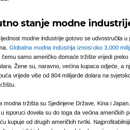
tno stanje modne industrij
jednost modne industrije gotovo se udvostručila u 
ana.
Globalna modna industrija iznosi oko 3,000 milij
ri čemu samo američko domaće tržište vrijedi preko
dolara. Žene su, naravno, većina kupaca odjeće, a n
buća vrijede više od 804 milijarde dolara na svjets
žištu.
ća modna tržišta su Sjedinjene Države, Kina i Japan
 u isporuci dovela su do toga da većina američkih 
ću kupuje od drugih američkih tvrtki. Najprofitabilni