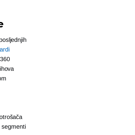
e
posljednjih
ardi
 360
jihova
kom
.
potrošača
ji segmenti