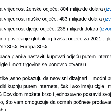
a vrijednost ženske odjeće: 804 milijarde dolara (
iz
a vrijednost muške odjeće: 483 milijarde dolara (
iz
 vrijednost dječje odjeće: 238 milijardi dolara (
izvo
no povećanje globalnog tržišta odjeće za 2021.: gl
AD 30%; Europa 30%
aca planira nastaviti kupovati odjeću putem interne
igle i mort
trgovine se ponovno otvaraju
tike jasno pokazuju da neovisni dizajneri ili modni bu
diti kupnju putem interneta, čak i ako imaju
cigle i 
 S Ecwidom možete brzo i jednostavno postaviti svoj
o, što vam omogućuje da odmah počnete prodavat
ebu.