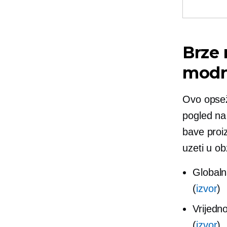
Brze 
modne
Ovo opsež
pogled na 
bave proiz
uzeti u ob
Globaln
(
izvor
)
Vrijedn
(
izvor
)