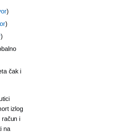
vor
)
vor
)
r
)
obalno
ta čak i
tici
mort
izlog
 račun i
i na