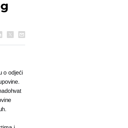
og
u o odjeći
povine.
 nadohvat
ovine
uh.
tima i