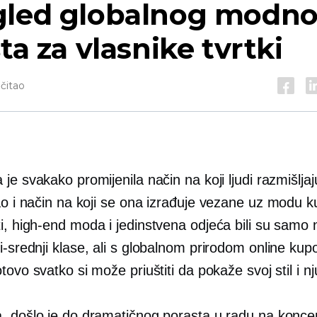
gled globalnog modn
šta za vlasnike tvrtki
očitao
je svakako promijenila način na koji ljudi razmišljaj
ao i način na koji se ona izrađuje
vezane uz modu
ku
i,
high-end
moda i jedinstvena odjeća bili su samo
i-srednji
klase, ali s globalnom prirodom online kup
tovo svatko si može priuštiti da pokaže svoj stil i nj
, došlo je do dramatičnog porasta u radu na koncer