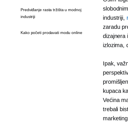
slobodnim
Predviđanje rasta tržišta u modnoj
industriji
industriji,
zaradu pro
Kako početi prodavati modu online
dizajnera 
izlozima, 
Ipak, važ
perspektiv
promišljen
kupaca ka
Većina mal
trebali bi
marketing