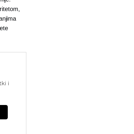
oritetom,
đanjima
ete
ki i