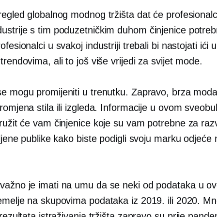
pregled globalnog modnog tržišta dat će profesional
ustrije s tim poduzetničkim duhom činjenice potre
fesionalci u svakoj industriji trebali bi nastojati ići 
trendovima, ali to još više vrijedi za svijet mode.
se mogu promijeniti u trenutku. Zapravo, brza moda
promjena stila ili izgleda. Informacije u ovom sveo
ružit će vam činjenice koje su vam potrebne za razv
eljene publike kako biste podigli svoju marku odjeće 
važno je imati na umu da se neki od podataka u o
temelje na skupovima podataka iz 2019. ili 2020. Mn
 rezultata istraživanja tržišta zapravo su
prije pande