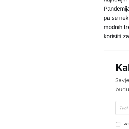
Pandemija 
pa se neki
modnih tr
koristiti 
Ka
Savje
budu
Pri