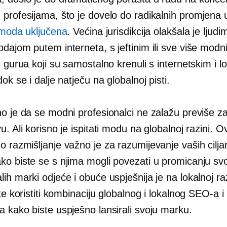
 profesijama, što je dovelo do radikalnih promjena 
moda uključena
. Većina jurisdikcija olakšala je ljud
dajom putem interneta, s jeftinim ili sve više modn
i gurua koji su samostalno krenuli s internetskim i l
dok se i dalje natječu na globalnoj pisti.
no je da se modni profesionalci ne zalažu previše z
u. Ali korisno je ispitati modu na globalnoj razini. O
o razmišljanje
važno je za razumijevanje vaših cilja
ko biste se s njima mogli povezati u promicanju sv
ih marki odjeće i obuće uspješnija je na lokalnoj raz
ste koristiti kombinaciju globalnog i lokalnog SEO-a i
a kako biste uspješno lansirali svoju marku.