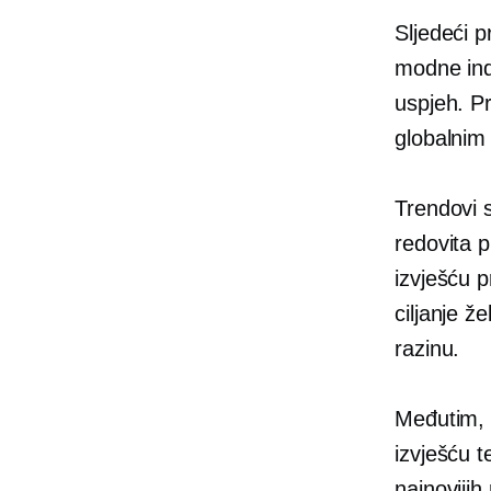
Sljedeći 
modne ind
uspjeh. Pro
globalnim 
Trendovi 
redovita 
izvješću p
ciljanje ž
razinu.
Međutim, 
izvješću 
najnovijih