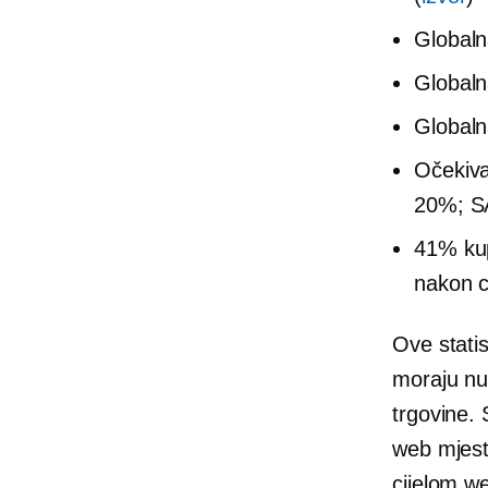
Globaln
Globaln
Globalna
Očekiva
20%; S
41% kup
nakon
c
Ove statis
moraju nu
trgovine.
web mjest
cijelom w