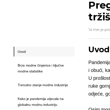
Pre
trži
14 min je pr
Uvod
Uvod
Pandemija 
Brze modne činjenice i ključne
i obući, k
modne statistike
U prošlost
Trenutno stanje modne industrije
ruke
gornj
odjeće, go
Kako je pandemija utjecala na
globalnu modnu industriju
Osim toga