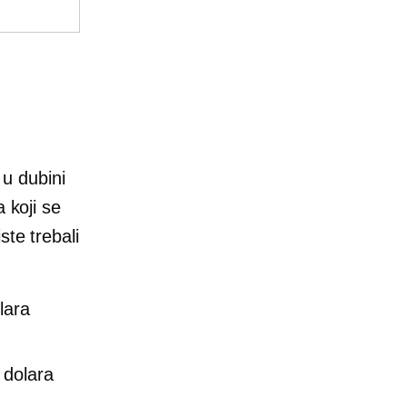
m
u dubini
 koji se
ste trebali
lara
 dolara