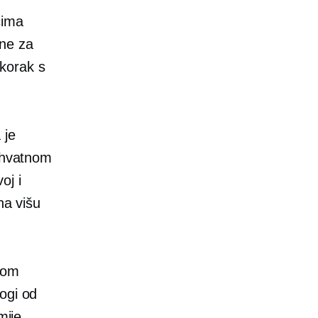
cima
bne za
ukorak s
 je
buhvatnom
oj i
na višu
vom
ogi od
mije.