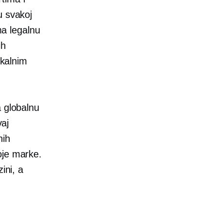
u svakoj
ima legalnu
ih
okalnim
a globalnu
vaj
nih
oje marke.
ini, a