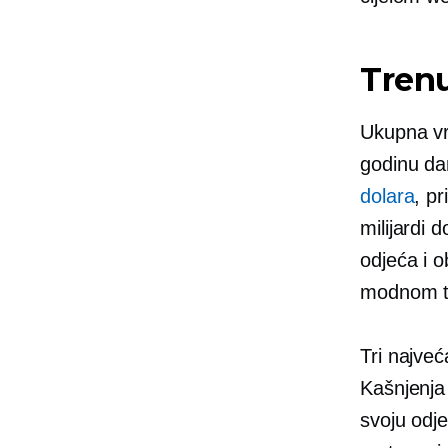
Trenu
Ukupna vri
godinu d
dolara
, p
milijardi 
odjeća i o
modnom tr
Tri najve
Kašnjenja
svoju odje