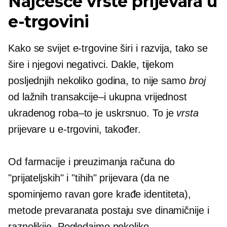
Najčešće vrste prijevara u
e-trgovini
Kako se svijet e-trgovine širi i razvija, tako se
šire i njegovi negativci. Dakle, tijekom
posljednjih nekoliko godina, to nije samo
broj
od lažnih
transakcije–i
ukupna vrijednost
ukradenog
roba–to
je uskrsnuo. To je
vrsta
prijevare u e-trgovini, također.
Od farmacije i preuzimanja računa do
"prijateljskih" i "tihih" prijevara (da ne
spominjemo
ravan gore
krađe identiteta),
metode prevaranata postaju sve dinamičnije i
raznolikije. Pogledajmo nekoliko.