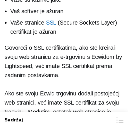
Vaš softver je ažuran
Vaše stranice
SSL
(Secure Sockets Layer)
certifikat je ažuran
Govoreći o SSL certifikatima, ako ste kreirali
svoju web stranicu za e-trgovinu s Ecwidom by
Lightspeed, već imate SSL certifikat prema
zadanim postavkama.
Ako ste svoju Ecwid trgovinu dodali postojećoj
web stranici, već imate SSL certifikat za svoju
trgovinu. Međutim, ostatak web stranice je
Sadržaj
posebna stvar. Morate kupiti SSL certifikat za