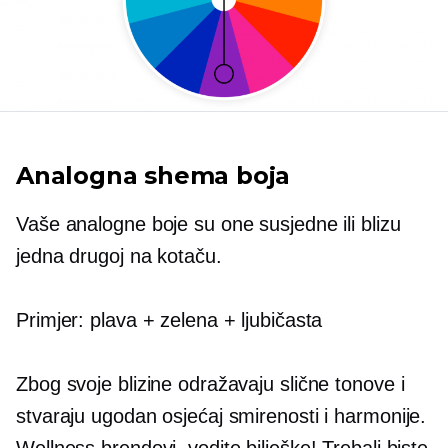
Analogna shema boja
Vaše analogne boje su one susjedne ili blizu
jedna drugoj na kotaču.
Primjer: plava + zelena + ljubičasta
Zbog svoje blizine odražavaju slične tonove i
stvaraju ugodan osjećaj smirenosti i harmonije.
Wellness brendovi, vodite bilješke! Trebali biste