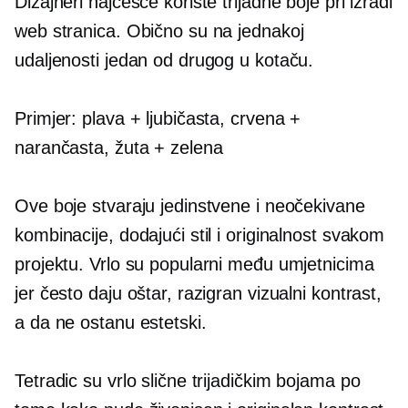
Dizajneri najčešće koriste trijadne boje pri izradi
web stranica. Obično su na jednakoj
udaljenosti jedan od drugog u kotaču.
Primjer: plava + ljubičasta, crvena +
narančasta, žuta + zelena
Ove boje stvaraju jedinstvene i neočekivane
kombinacije, dodajući stil i originalnost svakom
projektu. Vrlo su popularni među umjetnicima
jer često daju oštar, razigran vizualni kontrast,
a da ne ostanu estetski.
Tetradic su vrlo slične trijadičkim bojama po