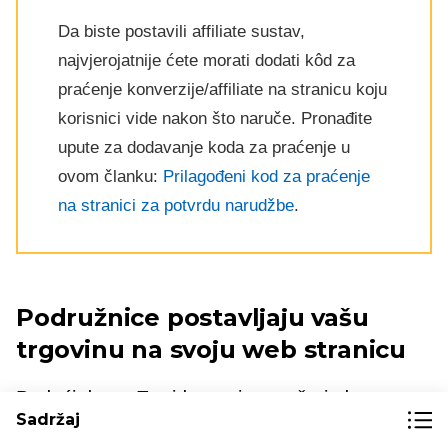
Da biste postavili affiliate sustav,
najvjerojatnije ćete morati dodati kôd za
praćenje konverzije/affiliate na stranicu koju
korisnici vide nakon što naruče. Pronađite
upute za dodavanje koda za praćenje u
ovom članku:
Prilagođeni kod za praćenje
na stranici za potvrdu narudžbe
.
Podružnice postavljaju vašu
trgovinu na svoju web stranicu
Budući da se Ecwid trgovina može jednostavno
Sadržaj
dodati na nekoliko web stranica istovremeno,