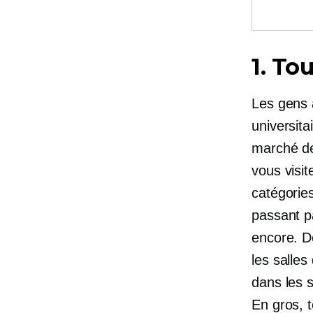
1. To
Les gens a
universita
marché de
vous visi
catégories
passant pa
encore. D
les salles
dans les s
En gros, 