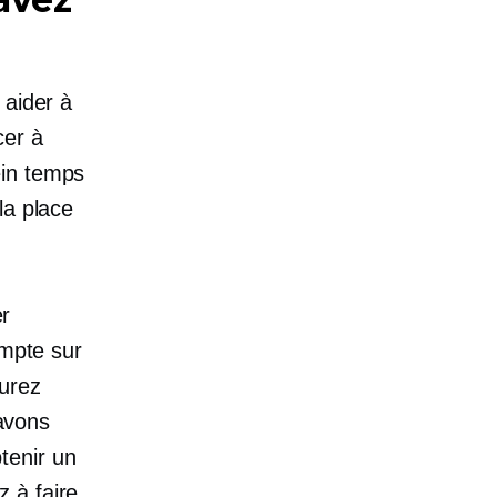
 aider à
cer à
ein temps
la place
r
ompte sur
aurez
avons
tenir un
 à faire