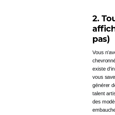
2. To
affic
pas)
Vous n'av
chevronné 
existe d’
vous savez
générer d
talent ar
des modèl
embaucher