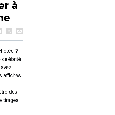
er à
ne
chetée ?
 célébrité
 avez-
s affiches
être des
e tirages