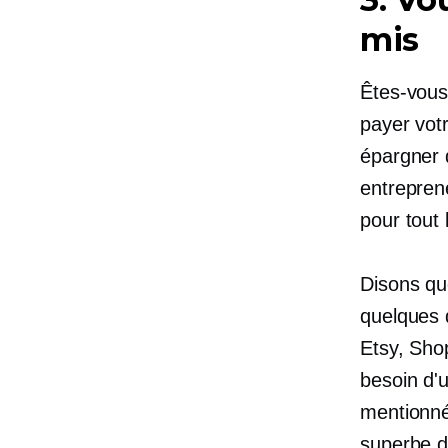
mis
Êtes-vous
payer vot
épargner 
entrepren
pour tout
Disons qu
quelques d
Etsy, Sho
besoin d'
mentionn
superbe d