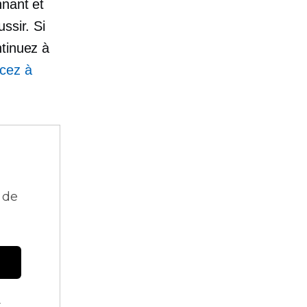
nnant et
ssir. Si
ntinuez à
cez à
 de
.