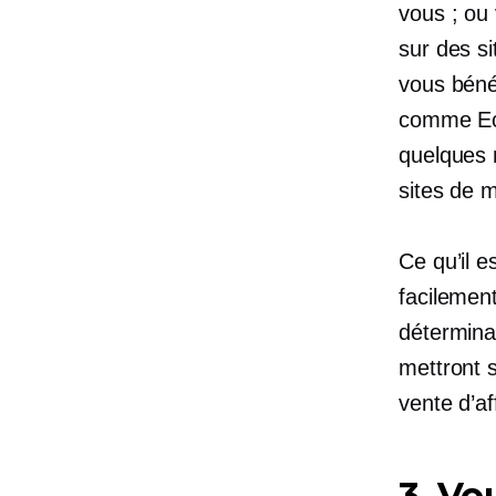
vous ; ou
sur des s
vous béné
comme Ecw
quelques 
sites de 
Ce qu’il e
facilement
déterminat
mettront 
vente d’af
3. Vo