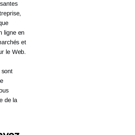
ssantes
reprise,
ique
 ligne en
marchés et
ur le Web.
 sont
re
vous
e de la
avez