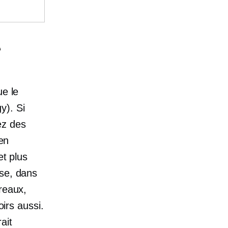
e
ue le
y). Si
ez des
 en
et plus
sse, dans
reaux,
oirs aussi.
ait