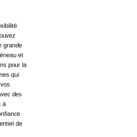
ibilité
pouvez
e grande
réneau et
ns pour la
nes qui
 vos
avec des
u à
onfiance
entiel de