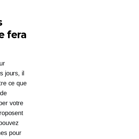
s
e fera
ur
 jours, il
tre ce que
 de
per votre
proposent
 pouvez
hes pour