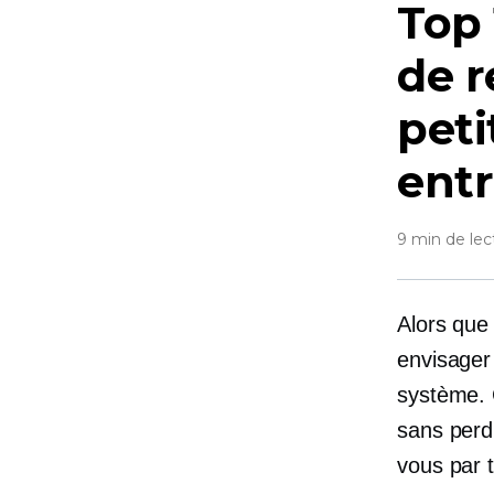
Top 
de r
pet
entr
9 min de lec
Alors que 
envisager 
système. 
sans perd
vous par 