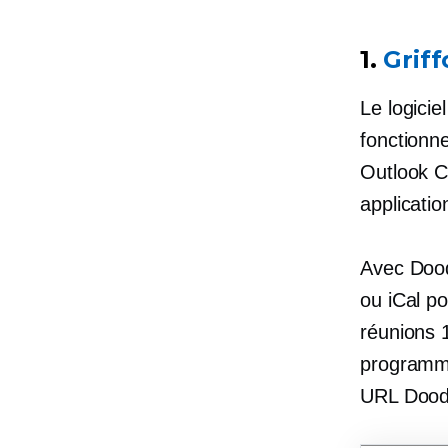
1.
Grif
Le logicie
fonctionn
Outlook C
applicatio
Avec Dood
ou iCal po
réunions 1
programme
URL Doodl