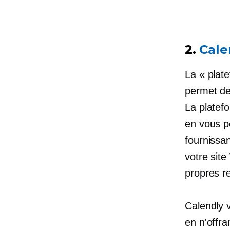
2.
Cale
La « plat
permet de 
La platefo
en vous pe
fournissan
votre site
propres re
Calendly v
en n'offr