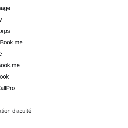
nage
y
orps
Book.me
e
Book.me
ook
allPro
ation d'acuité