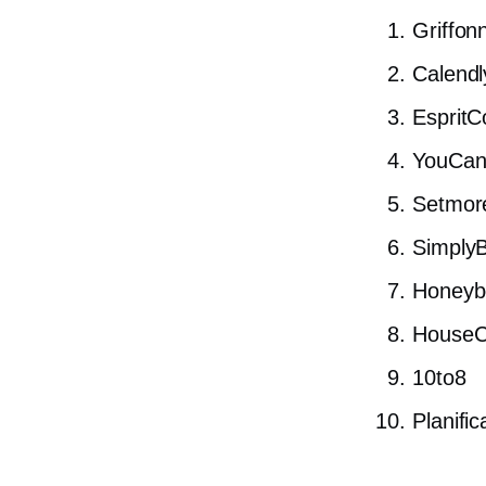
Griffon
Calendl
EspritC
YouCan
Setmor
Simply
Honeyb
HouseC
10to8
Planific