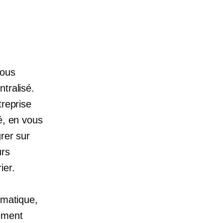
vous
tralisé.
treprise
é, en vous
rer sur
urs
ier.
omatique,
lement