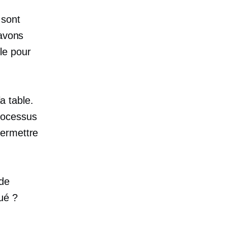
 sont
 avons
le
pour
a table.
rocessus
permettre
 de
ué ?