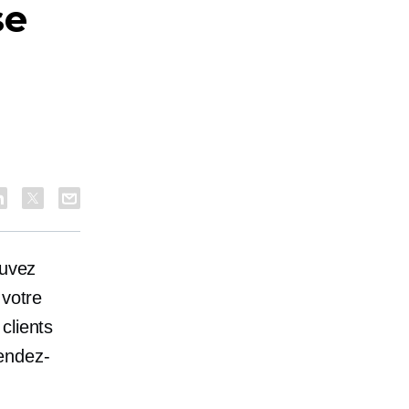
se
ouvez
 votre
clients
endez-