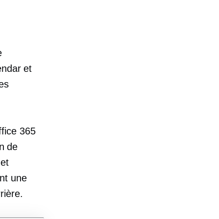
e
endar et
es
fice 365
on de
 et
nt une
rière.