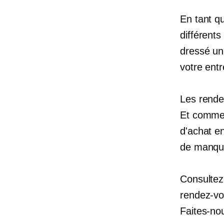
En tant q
différent
dressé une
votre entr
Les rendez
Et comme 
d'achat e
de manque
Consultez 
rendez-vo
Faites-nou