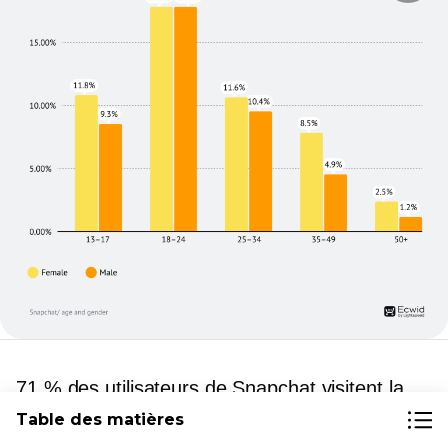
71 % des utilisateurs de Snapchat visitent la
plateforme plusieurs fois par jour, l'utilisateur
Table des matières