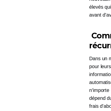
élevés qu
avant d'av
Comm
récur
Dans un m
pour leurs
informati
automatisé
n’importe 
dépend du
frais d'a