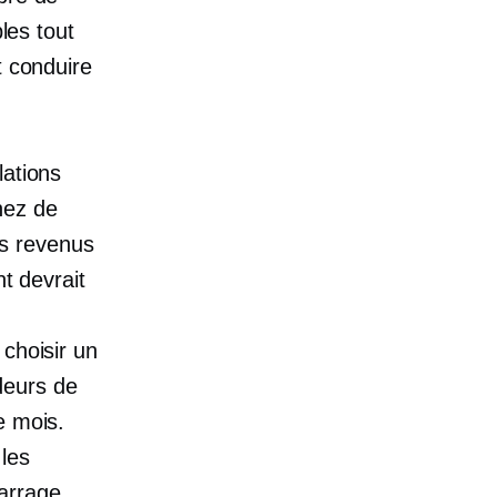
les tout
t conduire
lations
nez de
s revenus
nt devrait
 choisir un
deurs de
e mois.
 les
arrage