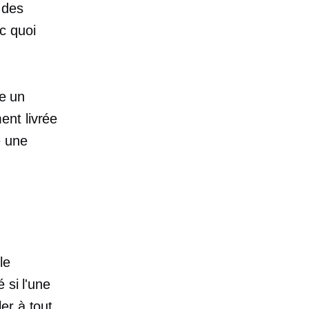
 des
c quoi
ce un
ent livrée
e une
le
 si l'une
er à tout