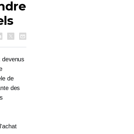
endre
ls
t devenus
e
èle de
ante des
rs
.
'achat