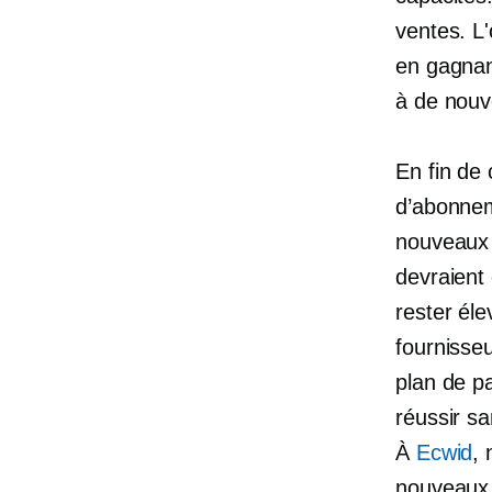
ventes. L'
en gagnant
à de nouv
En fin de
d’abonnem
nouveaux 
devraient 
rester él
fournisseu
plan de p
réussir s
À
Ecwid
, 
nouveaux 