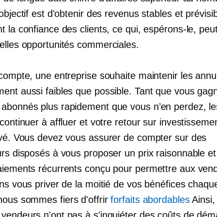
objectif est d'obtenir des revenus stables et prévisib
 la confiance des clients, ce qui, espérons-le, peu
elles opportunités commerciales.
 compte, une entreprise souhaite maintenir les annu
ent aussi faibles que possible. Tant que vous gag
abonnés plus rapidement que vous n’en perdez, le
continuer à affluer et votre retour sur investisseme
evé. Vous devez vous assurer de compter sur des
rs disposés à vous proposer un prix raisonnable et
aiements récurrents conçu pour permettre aux ven
ans vous priver de la moitié de vos bénéfices chaqu
nous sommes fiers d'offrir
forfaits abordables
Ainsi,
vendeurs n'ont pas à s'inquiéter des coûts de dém