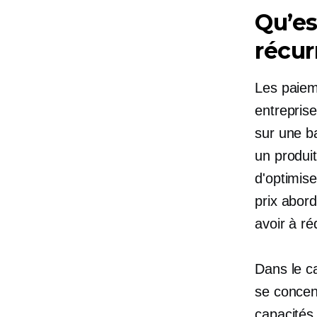
Qu’es
récur
Les paieme
entreprise
sur une b
un produit
d'optimise
prix abor
avoir à ré
Dans le c
se concent
capacités