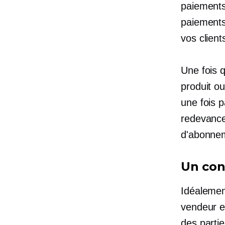
paiements
paiements
vos client
Une fois q
produit o
une fois 
redevance
d'abonne
Un con
Idéalemen
vendeur et
des parti