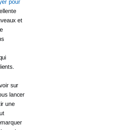
yer pour
ellente
uveaux et
me
ns
qui
ients.
voir sur
ous lancer
tir une
ut
démarquer