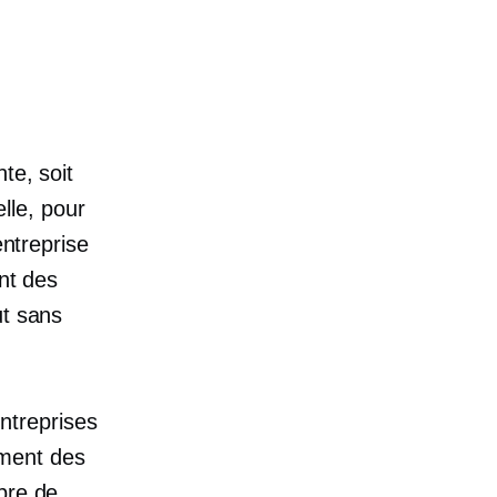
te, soit
lle, pour
entreprise
nt des
ut sans
ntreprises
cement des
bre de