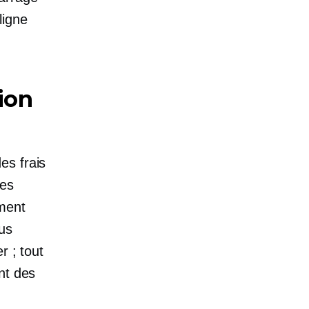
ligne
ion
es frais
les
ement
ous
r ; tout
nt des