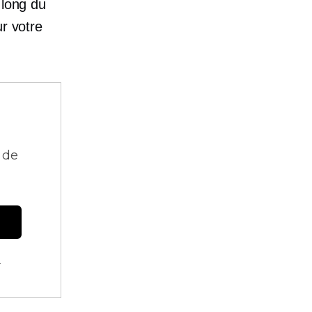
 long du
ur votre
 de
.