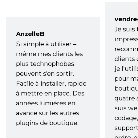
vendre
Je suis
AnzelleB
impress
Si simple à utiliser –
recomm
même mes clients les
clients
plus technophobes
je l'uti
peuvent s’en sortir.
pour m
Facile à installer, rapide
boutiqu
à mettre en place. Des
quatre 
années lumières en
suis w
avance sur les autres
codage,
plugins de boutique.
support
ordre, 