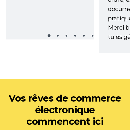
documen
pratiqu
Merci 
tu es gé
Vos rêves de commerce
électronique
commencent ici