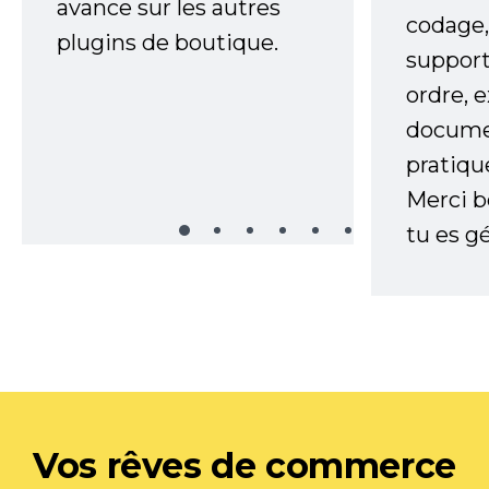
avance sur les autres
codage,
plugins de boutique.
support
ordre, 
documen
pratiqu
Merci 
tu es gé
Vos rêves de commerce