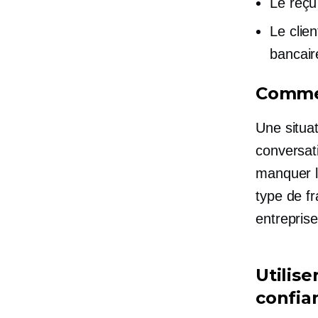
Le reç
Le clie
bancair
Commen
Une situa
conversati
manquer l
type de f
entrepris
Utilis
confia