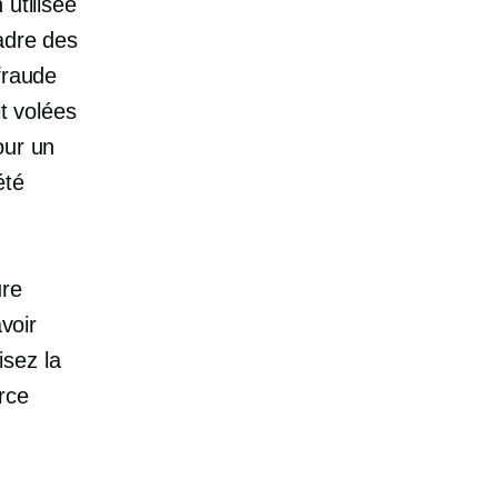
utilisée
adre des
fraude
it volées
our un
été
ure
voir
sez la
rce