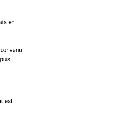
ats en
x convenu
 puis
t est