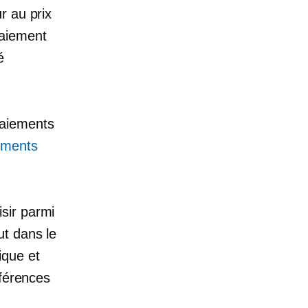
r au prix
paiement
é
paiements
ements
sir parmi
t dans le
ique et
éférences