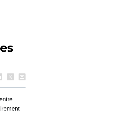
ées
entre
airement