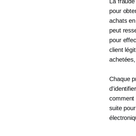
La fraude 
pour obte
achats en 
peut resse
pour effe
client lég
achetées,
Chaque pr
d'identifi
comment e
suite pou
électroniq