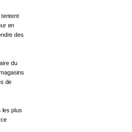
 tentent
eur en
rendre des
aire du
 magasins
us de
 les plus
rce