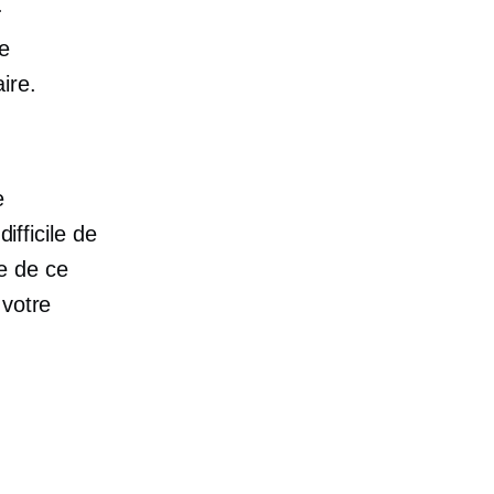
.
te
ire.
e
ifficile de
e de ce
 votre