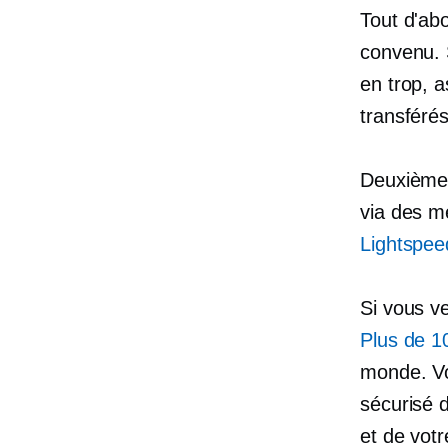
Tout d'ab
convenu. 
en trop, 
transféré
Deuxièmem
via des m
Lightspee
Si vous v
Plus de 1
monde. Vo
sécurisé 
et de vot