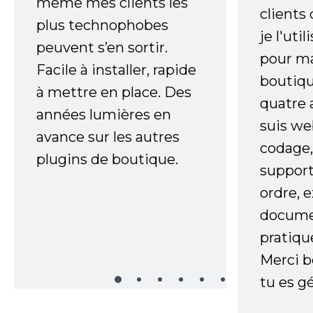
même mes clients les
clients
plus technophobes
je l'uti
peuvent s’en sortir.
pour m
Facile à installer, rapide
boutiqu
à mettre en place. Des
quatre 
années lumières en
suis w
avance sur les autres
codage,
plugins de boutique.
support
ordre, 
documen
pratiqu
Merci 
tu es gé