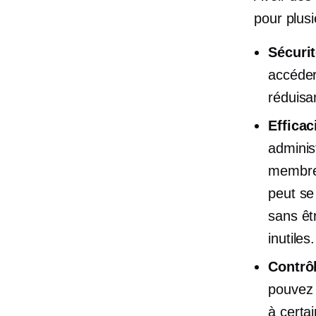
pour plusi
Sécuri
accéder
réduisan
Efficac
adminis
membres
peut se
sans êt
inutiles.
Contrô
pouvez 
à certa