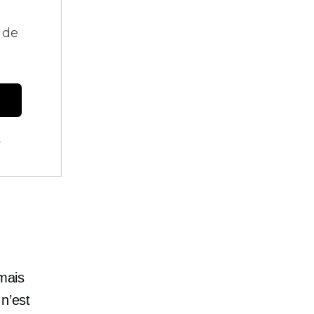
 de
.
mais
 n’est