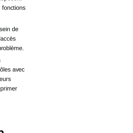
 fonctions
 sein de
l'accès
 problème.
s
rôles avec
leurs
pprimer
n