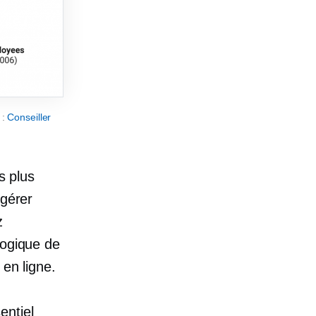
 :
Conseiller
s plus
 gérer
z
logique de
 en ligne.
entiel