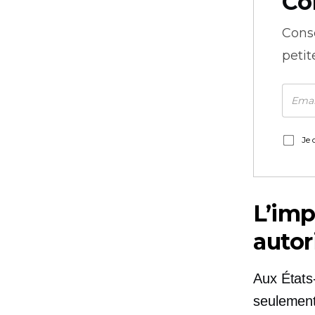
Co
Cons
petit
Je 
L’imp
autor
Aux États-
seulement 