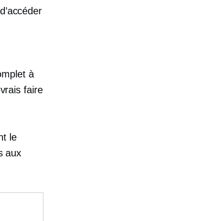
 d’accéder
omplet à
vrais faire
t le
ès aux