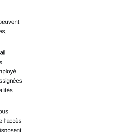
 peuvent
es,
ail
x
mployé
assignées
lités
Vous
e l'accès
disposent