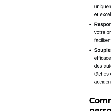
uniquem
et excel
Respon
votre or
facilite
Souple
efficac
des aut
tâches 
acciden
Comm
perso