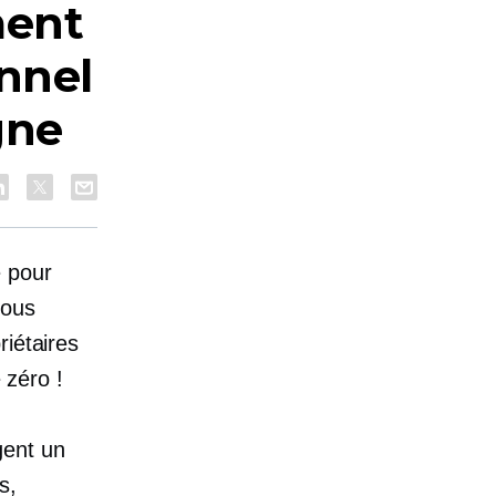
ment
onnel
gne
 pour
vous
riétaires
 zéro !
gent un
s,