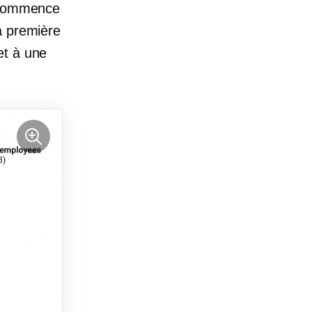
e commence
a première
et à une