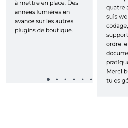
à mettre en place. Des
quatre 
années lumières en
suis w
avance sur les autres
codage,
plugins de boutique.
support
ordre, 
documen
pratiqu
Merci 
tu es gé