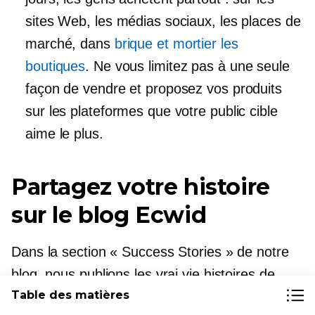
sites Web, les médias sociaux, les places de
marché, dans
brique et mortier
les
boutiques
. Ne vous limitez pas à une seule
façon de vendre et proposez vos produits
sur les plateformes que votre public cible
aime le plus.
Partagez votre histoire
sur le blog Ecwid
Dans la section « Success Stories » de notre
blog, nous publions les
vrai vie
histoires de
Table des matières
propriétaires de petites entreprises qui gèrent