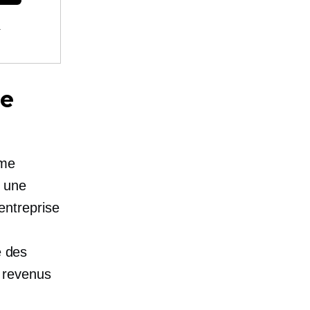
.
re
rme
t une
 entreprise
e des
s revenus