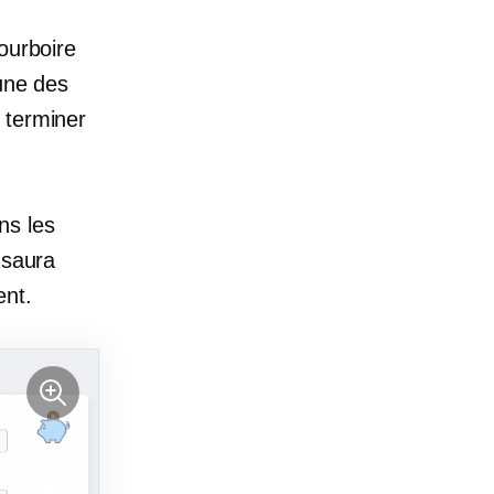
ourboire
’une des
 terminer
ns les
 saura
ent.