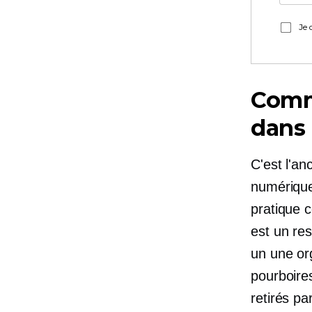
Je 
Comm
dans
C'est l'a
numérique
pratique c
est un re
un
une org
pourboires
retirés pa