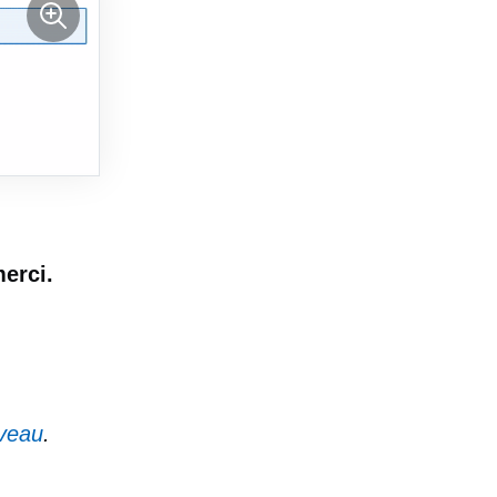
merci.
iveau
.