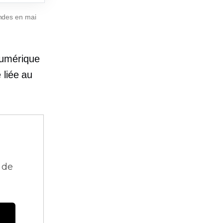
andes en mai
numérique
 liée au
 de