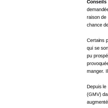
Conseils 
demandées
raison de 
chance de 
Certains p
qui se son
pu prospé
provoquée
manger. I
Depuis le
(GMV) dan
augment