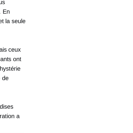
us
. En
et la seule
ais ceux
rants ont
hystérie
é de
dises
ration a