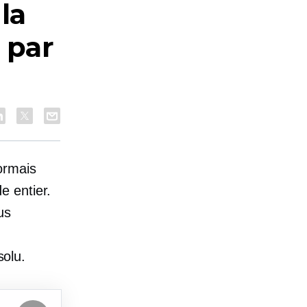
la
 par
ormais
e entier.
us
olu.