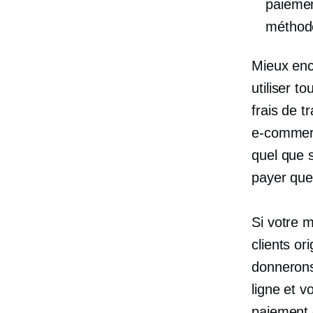
paiemen
méthod
Mieux en
utiliser t
frais de t
e-comme
quel que 
payer que 
Si votre 
clients or
donneron
ligne et v
paiement 