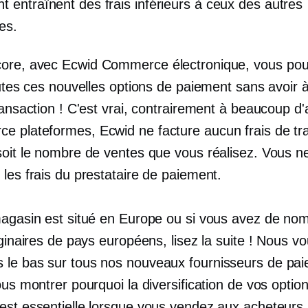
t entraînent des frais inférieurs à ceux des autres
es.
core, avec Ecwid
Commerce électronique,
vous po
outes ces nouvelles options de paiement sans avoir 
ransaction ! C'est vrai, contrairement à beaucoup d'
rce
plateformes, Ecwid ne facture aucun frais de tr
soit le nombre de ventes que vous réalisez. Vous n
les frais du prestataire de paiement.
magasin est situé en Europe ou si vous avez de no
iginaires de pays européens, lisez la suite ! Nous v
s le
bas
sur tous nos nouveaux fournisseurs de pa
ous montrer pourquoi la diversification de vos optio
est essentielle lorsque vous vendez aux acheteurs