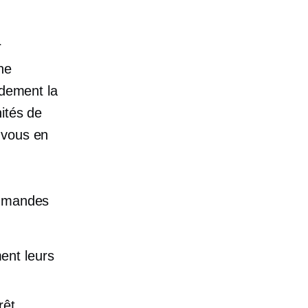
r
ne
ndement la
ités de
 vous en
ommandes
ment leurs
rêt