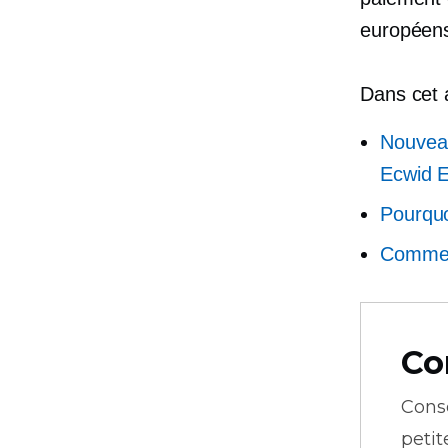
européen
Dans cet a
Nouveau
Ecwid
Pourquo
Comment
Co
Cons
petit