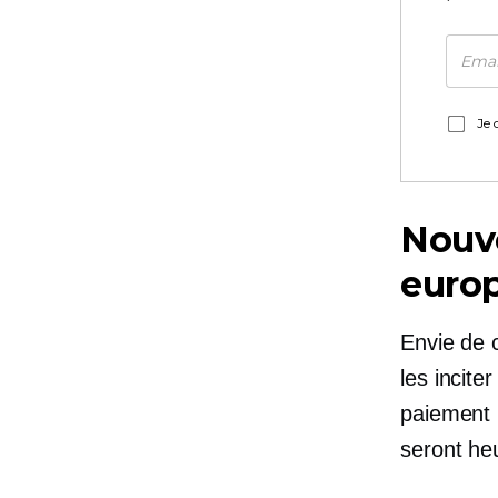
Je 
Nouv
europ
Envie de 
les incite
paiement 
seront he