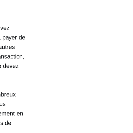
uvez
à payer de
autres
ansaction,
e devez
mbreux
ous
iement en
ns de