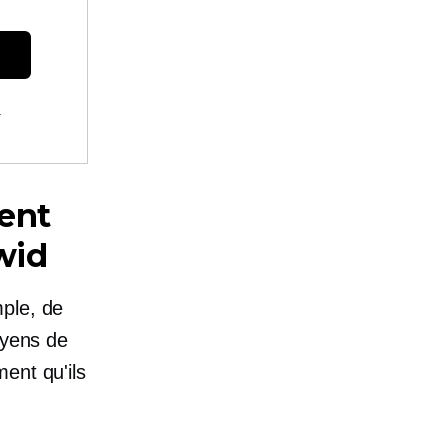
.
ent
wid
ple, de
oyens de
ent qu'ils