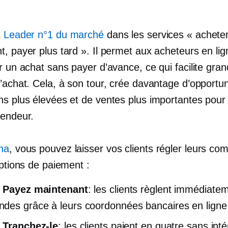
t
Leader n°1 du marché
dans les services « achete
, payer plus tard ». Il permet aux acheteurs en lig
r un achat sans payer d’avance, ce qui facilite gra
’achat. Cela, à son tour, crée davantage d’opportun
ns plus élevées et de ventes plus importantes pour
vendeur.
na
, vous pouvez laisser vos clients régler leurs c
options de paiement :
. Payez maintenant
: les clients règlent immédiate
es grâce à leurs coordonnées bancaires en ligne
 Tranchez-le
: les clients paient en quatre
sans inté