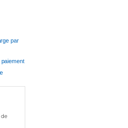
arge par
 paiement
ne
 de