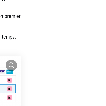
en premier
.
e temps,