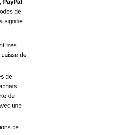
, PayPal
hodes de
 signifie
nt très
a caisse de
es de
achats.
rte de
'avec une
tions de