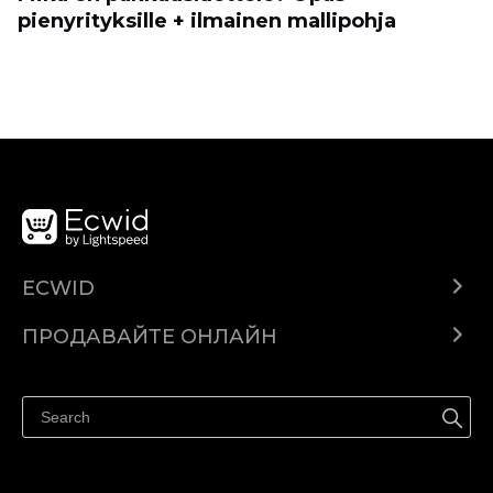
pienyrityksille + ilmainen mallipohja
ECWID
Ecwid.com
ПРОДАВАЙТЕ ОНЛАЙН
Помощен център
Продават навсякъде
Продавайте във Facebook
Продавайте в Instagram