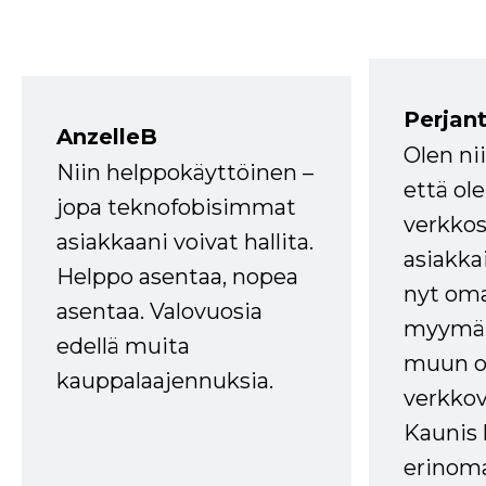
Perjant
AnzelleB
Olen ni
Niin helppokäyttöinen –
että ole
jopa teknofobisimmat
verkkos
asiakkaani voivat hallita.
asiakkai
Helppo asentaa, nopea
nyt om
asentaa. Valovuosia
myymälä
edellä muita
muun oh
kauppalaajennuksia.
verkkov
Kaunis 
erinom