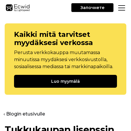
Започнете
Kaikki mitä tarvitset
myydäksesi verkossa
Perusta verkkokauppa muutamassa
minuutissa myydäksesi verkkosivustolla,
sosiaalisessa mediassa tai markkinapaikoilla.
Luo myymälä
‹ Blogin etusivulle
Tukkukaupan lisenssin