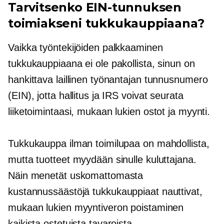
Tarvitsenko EIN-tunnuksen
toimiakseni tukkukauppiaana?
Vaikka työntekijöiden palkkaaminen
tukkukauppiaana ei ole pakollista, sinun on
hankittava laillinen työnantajan tunnusnumero
(EIN), jotta hallitus ja IRS voivat seurata
liiketoimintaasi, mukaan lukien ostot ja myynti.
Tukkukauppa ilman toimilupaa on mahdollista,
mutta tuotteet myydään sinulle kuluttajana.
Näin menetät uskomattomasta
kustannussäästöjä
tukkukauppiaat nauttivat,
mukaan lukien myyntiveron poistaminen
kaikista ostetuista tavaroista.