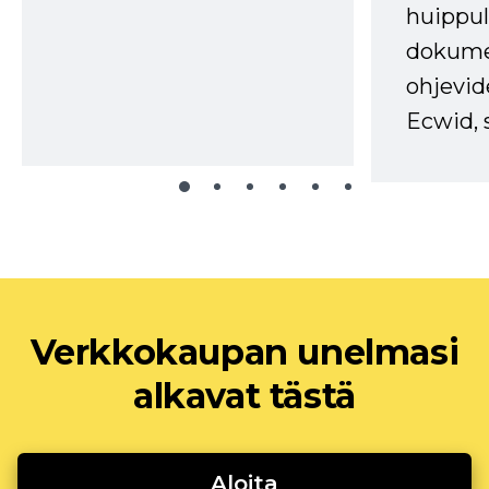
huippul
dokume
ohjevid
Ecwid, 
Verkkokaupan unelmasi
alkavat tästä
Aloita