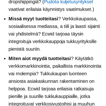
dropshippingiä? (
Pudota kuljetusyritykset
vaativat erilaisia
käynnistys
vaatimukset.)
Missä myyt tuotteitasi
? Verkkokaupassa,
sosiaalisessa mediassa, a
tiili ja laasti
sijainti
vai yhdistelmä? Ecwid tarjoaa täysin
integroituja verkkokauppoja tukkuyrityksille
pienistä suuriin.
Miten aiot myydä tuotteitasi
? Käytätkö
verkkomarkkinointia, paikallista markkinointia
vai molempia? Tukkukaupan luonteen
ansiosta asiakaskunnan rakentaminen on
helppoa. Ecwid tarjoaa erilaisia ​​ratkaisuja
pienille ja suurille tukkukauppiaille, jotka
integroituvat verkkosivustoihisi ja muuhun