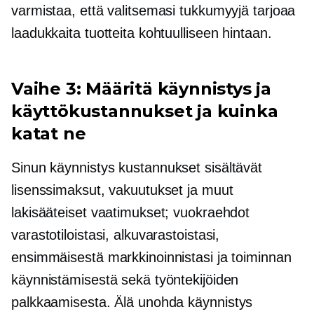
varmistaa, että valitsemasi tukkumyyjä tarjoaa
laadukkaita tuotteita kohtuulliseen hintaan.
Vaihe 3: Määritä
käynnistys
ja
käyttökustannukset ja kuinka
katat ne
Sinun
käynnistys
kustannukset sisältävät
lisenssimaksut, vakuutukset ja muut
lakisääteiset vaatimukset; vuokraehdot
varastotiloistasi, alkuvarastoistasi,
ensimmäisestä markkinoinnistasi ja toiminnan
käynnistämisestä sekä työntekijöiden
palkkaamisesta. Älä unohda
käynnistys