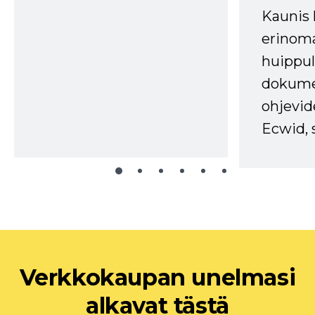
Kaunis 
erinom
huippul
dokume
ohjevid
Ecwid, 
Verkkokaupan unelmasi
alkavat tästä