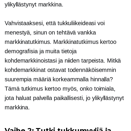
ylikyllästynyt markkina.
Vahvistaaksesi, että tukkuliikeideasi voi
menestyä, sinun on tehtävä vankka
markkinatutkimus. Markkinatutkimus kertoo
demografisia ja muita tietoja
kohdemarkkinoistasi ja niiden tarpeista. Mitkä
kohdemarkkinat ostavat todennäköisemmin
suurempia määriä korkeammalla hinnalla?
Tämä tutkimus kertoo myös, onko toimiala,
jota haluat palvella paikallisesti, jo ylikyllästynyt
markkina.
Vaihe 2: Tutki tukkumyyjiä ja