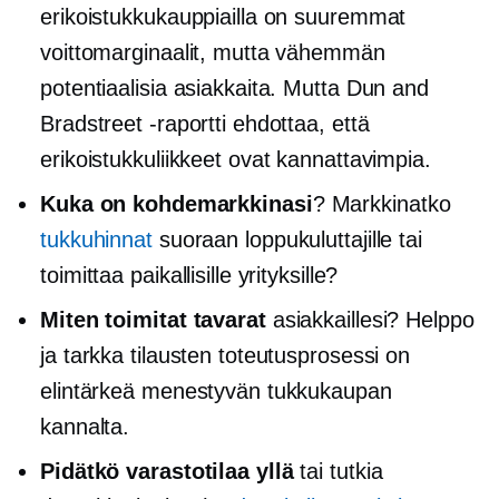
erikoistukkukauppiailla on suuremmat
voittomarginaalit, mutta vähemmän
potentiaalisia asiakkaita. Mutta Dun and
Bradstreet -raportti ehdottaa, että
erikoistukkuliikkeet ovat kannattavimpia.
Kuka on kohdemarkkinasi
? Markkinatko
tukkuhinnat
suoraan loppukuluttajille tai
toimittaa paikallisille yrityksille?
Miten toimitat tavarat
asiakkaillesi? Helppo
ja tarkka tilausten toteutusprosessi on
elintärkeä menestyvän tukkukaupan
kannalta.
Pidätkö varastotilaa yllä
tai tutkia