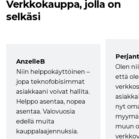
Verkkokauppa, jolla on
selkäsi
Perjant
AnzelleB
Olen ni
Niin helppokäyttöinen –
että ole
jopa teknofobisimmat
verkkos
asiakkaani voivat hallita.
asiakkai
Helppo asentaa, nopea
nyt om
asentaa. Valovuosia
myymälä
edellä muita
muun oh
kauppalaajennuksia.
verkkov