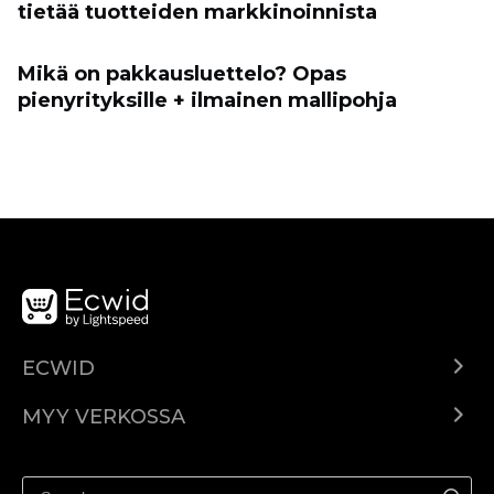
tietää tuotteiden markkinoinnista
Mikä on pakkausluettelo? Opas
pienyrityksille + ilmainen mallipohja
ECWID
Ecwid.com
MYY VERKOSSA
Hinnoittelu
Myy kaikkialla
Ohjekeskus
Myy Facebookissa