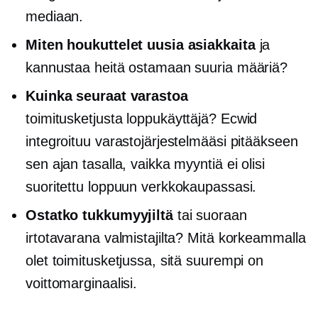
mediaan.
Miten houkuttelet uusia asiakkaita
ja
kannustaa heitä ostamaan suuria määriä?
Kuinka seuraat varastoa
toimitusketjusta
loppukäyttäjä?
Ecwid
integroituu varastojärjestelmääsi pitääkseen
sen ajan tasalla, vaikka myyntiä ei olisi
suoritettu loppuun verkkokaupassasi.
Ostatko tukkumyyjiltä
tai suoraan
irtotavarana valmistajilta? Mitä korkeammalla
olet toimitusketjussa, sitä suurempi on
voittomarginaalisi.