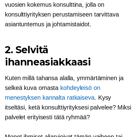
vuosien kokemus konsulttina, jolla on
konsulttiyrityksen perustamiseen tarvittava
asiantuntemus ja johtamistaidot.
2. Selvitä
ihanneasiakkaasi
Kuten millä tahansa alalla, ymmärtäminen ja
selkeä kuva omasta
kohdeyleisö on
menestyksen kannalta ratkaiseva
. Kysy
itseltäsi, ketä konsulttiyrityksesi palvelee? Miksi
palvelet erityisesti tätä ryhmää?
Monet ihmiset aliarvioivat tämän vaiheen tai