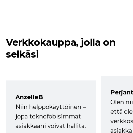
Verkkokauppa, jolla on
selkäsi
Perjant
AnzelleB
Olen ni
Niin helppokäyttöinen –
että ole
jopa teknofobisimmat
verkkos
asiakkaani voivat hallita.
asiakkai