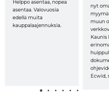
Helppo asentaa, nopea
nyt om
asentaa. Valovuosia
myymälä
edellä muita
muun oh
kauppalaajennuksia.
verkkov
Kaunis 
erinom
huippul
dokume
ohjevid
Ecwid, 