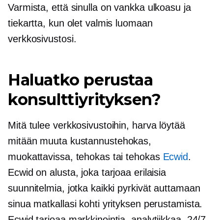
Varmista, että sinulla on vankka ulkoasu ja
tiekartta, kun olet valmis luomaan
verkkosivustosi.
Haluatko perustaa
konsulttiyrityksen?
Mitä tulee verkkosivustoihin, harva löytää
mitään muuta
kustannustehokas,
muokattavissa, tehokas tai tehokas
Ecwid
.
Ecwid on alusta, joka tarjoaa erilaisia ​​
suunnitelmia, jotka kaikki pyrkivät auttamaan
sinua matkallasi kohti yrityksen perustamista.
Ecwid tarjoaa markkinointia, analytiikkaa, 24/7