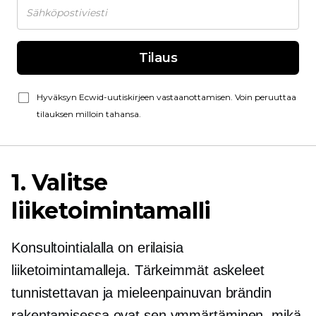
Tilaus
Hyväksyn Ecwid-uutiskirjeen vastaanottamisen. Voin peruuttaa
tilauksen milloin tahansa.
1. Valitse
liiketoimintamalli
Konsultointialalla on erilaisia ​​
liiketoimintamalleja. Tärkeimmät askeleet
tunnistettavan ja mieleenpainuvan brändin
rakentamisessa ovat sen ymmärtäminen, mikä