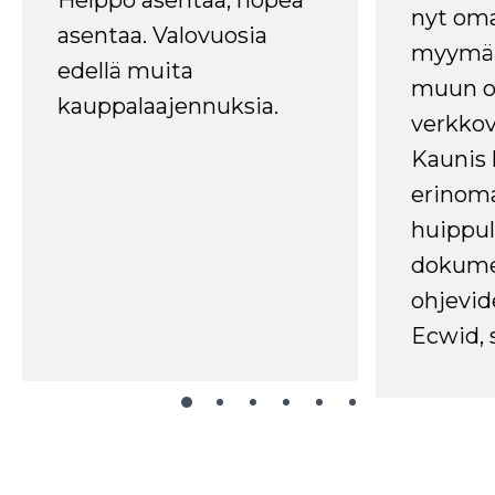
nyt om
asentaa. Valovuosia
myymälä
edellä muita
muun oh
kauppalaajennuksia.
verkkov
Kaunis 
erinom
huippul
dokume
ohjevid
Ecwid, 