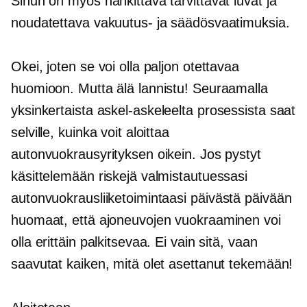
Sinun on myös hankittava tarvittavat luvat ja
noudatettava vakuutus- ja säädösvaatimuksia.
Okei, joten se voi olla paljon otettavaa
huomioon. Mutta älä lannistu! Seuraamalla
yksinkertaista
askel-askeleelta
prosessista saat
selville, kuinka voit aloittaa
autonvuokrausyrityksen oikein. Jos pystyt
käsittelemään riskejä valmistautuessasi
autonvuokrausliiketoimintaasi
päivästä päivään
huomaat, että ajoneuvojen vuokraaminen voi
olla erittäin palkitsevaa. Ei vain sitä, vaan
saavutat kaiken, mitä olet asettanut tekemään!