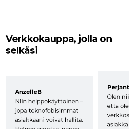
Verkkokauppa, jolla on
selkäsi
Perjant
AnzelleB
Olen ni
Niin helppokäyttöinen –
että ole
jopa teknofobisimmat
verkkos
asiakkaani voivat hallita.
asiakkai
Helppo asentaa, nopea