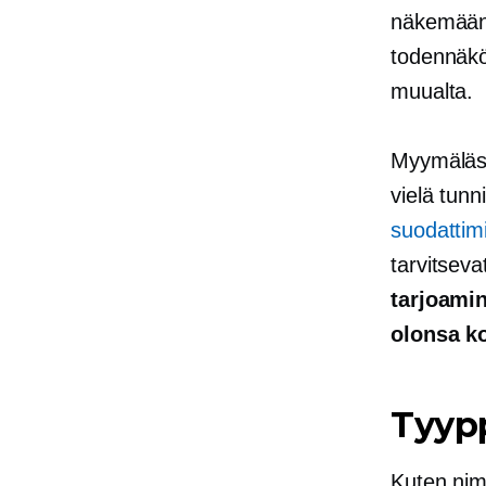
näkemään
todennäköi
muualta.
Myymäläsi
vielä tun
suodattim
tarvitseva
tarjoami
olonsa k
Tyyp
Kuten nime