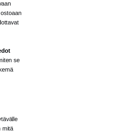
evaan
 ostoaan
dottavat
edot
miten se
ekemä
ytävälle
n mitä