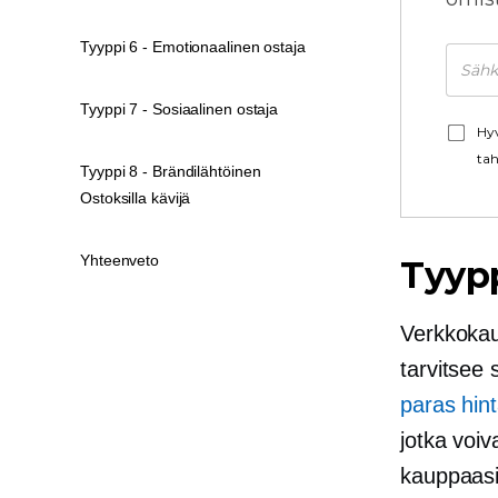
Tyyppi 6 - Emotionaalinen ostaja
Tyyppi 7 - Sosiaalinen ostaja
Hyv
tah
Tyyppi 8 - Brändilähtöinen
Ostoksilla kävijä
Yhteenveto
Tyyp
Verkkokau
tarvitsee
paras hin
jotka voiv
kauppaasi