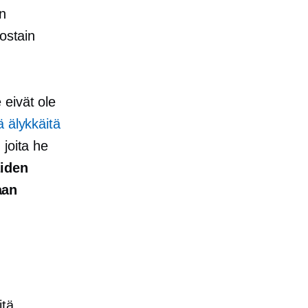
n
ostain
 eivät ole
ä älykkäitä
 joita he
iden
aan
itä