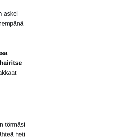
n askel
lähempänä
ssa
häiritse
akkaat
in törmäsi
ähteä heti