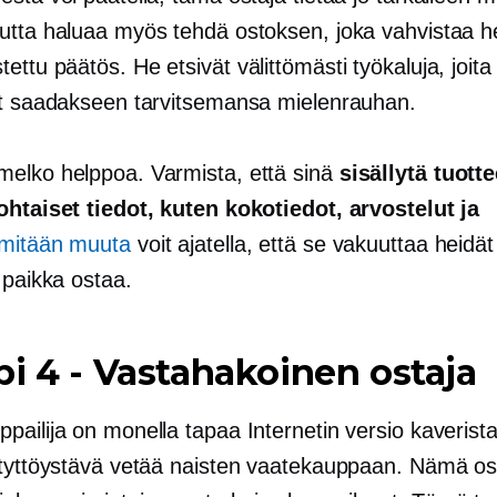
utta haluaa myös tehdä ostoksen, joka vahvistaa h
tettu
päätös. He etsivät välittömästi työkaluja, joita
at saadakseen tarvitsemansa mielenrauhan.
elko helppoa. Varmista, että sinä
sisällytä tuotte
ohtaiset tiedot, kuten kokotiedot, arvostelut ja
mitään muuta
voit ajatella, että se vakuuttaa heidät 
 paikka ostaa.
pi 4
-
Vastahakoinen ostaja
ailija on monella tapaa Internetin versio kaverista
 tyttöystävä vetää naisten vaatekauppaan. Nämä os