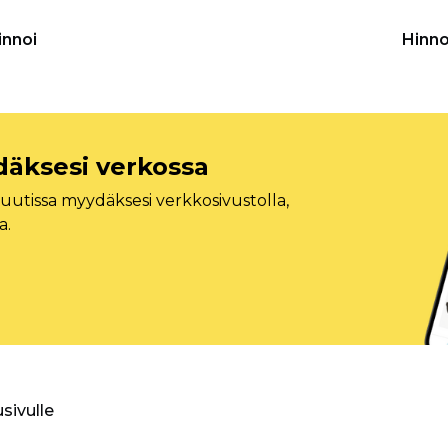
innoi
Hinno
däksesi verkossa
tissa myydäksesi verkkosivustolla,
a.
usivulle