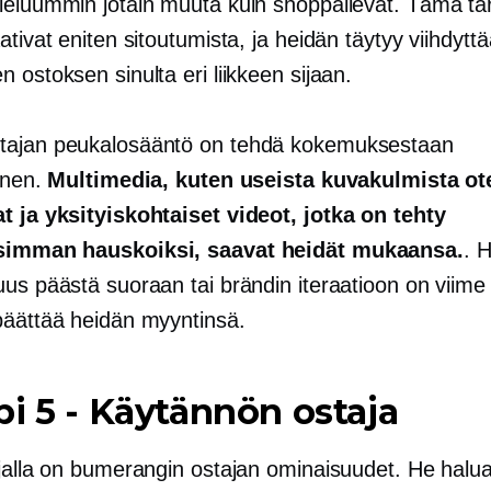
ieluummin jotain muuta kuin shoppailevat. Tämä tar
ativat eniten sitoutumista, ja heidän täytyy viihdytt
 ostoksen sinulta eri liikkeen sijaan.
ajan peukalosääntö on tehdä kokemuksestaan ​​
vinen.
Multimedia, kuten useista kuvakulmista ot
t ja yksityiskohtaiset videot, jotka on tehty
simman hauskoiksi, saavat heidät mukaansa.
. H
uus päästä suoraan tai brändin iteraatioon on viim
päättää heidän myyntinsä.
pi 5
-
Käytännön ostaja
ajalla on bumerangin ostajan ominaisuudet. He halu