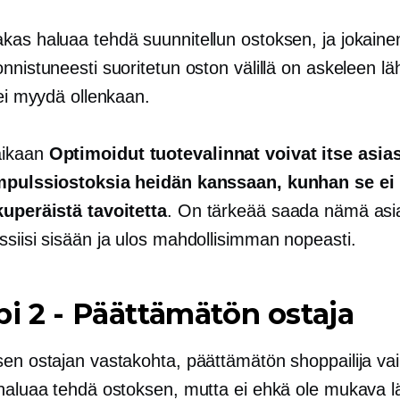
kas haluaa tehdä suunnitellun ostoksen, ja jokaine
onnistuneesti suoritetun oston välillä on askeleen 
 ei myydä ollenkaan.
ikaan
Optimoidut tuotevalinnat voivat itse asia
mpulssiostoksia heidän kanssaan, kunhan se ei 
kuperäistä tavoitetta
. On tärkeää saada nämä asi
ssiisi sisään ja ulos mahdollisimman nopeasti.
pi 2
-
Päättämätön ostaja
sen ostajan vastakohta, päättämätön shoppailija va
 haluaa tehdä ostoksen, mutta ei ehkä ole mukava l