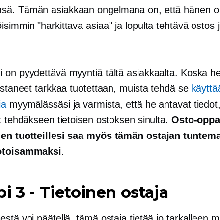
sä. Tämän asiakkaan ongelmana on, että hänen o
simmin "harkittava asiaa" ja lopulta tehtävä ostos j
 on pyydettävä myyntiä tältä asiakkaalta. Koska he
nistaneet tarkkaa tuotettaan, muista tehdä se
käyttä
ia
myymälässäsi ja varmista, että he antavat tiedot,
t tehdäkseen tietoisen ostoksen sinulta.
Osto-oppa
nen tuotteillesi saa myös tämän ostajan tuntem
otoisammaksi
.
pi 3
-
Tietoinen ostaja
stä voi päätellä, tämä ostaja tietää jo tarkalleen m