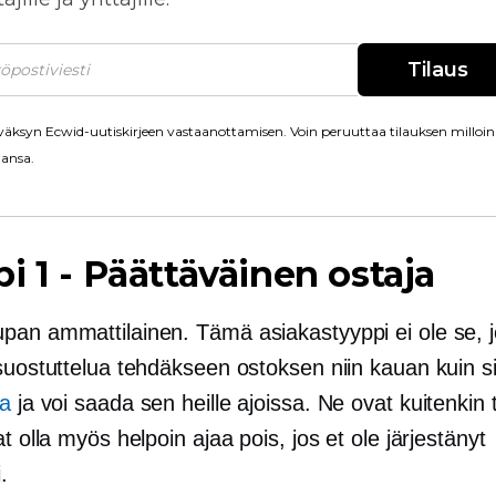
Tilaus
äksyn Ecwid-uutiskirjeen vastaanottamisen. Voin peruuttaa tilauksen milloin
ansa.
pi 1
-
Päättäväinen ostaja
pan ammattilainen. Tämä asiakastyyppi ei ole se, 
 suostuttelua tehdäkseen ostoksen niin kauan kuin 
ta
ja voi saada sen heille ajoissa. Ne ovat kuitenkin 
at olla myös helpoin ajaa pois, jos et ole järjestänyt
.