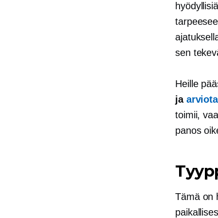
hyödyllisi
tarpeesee
ajatuksell
sen tekev
Heille pä
ja
arviot
toimii, v
panos oik
Tyyp
Tämä on h
paikallise