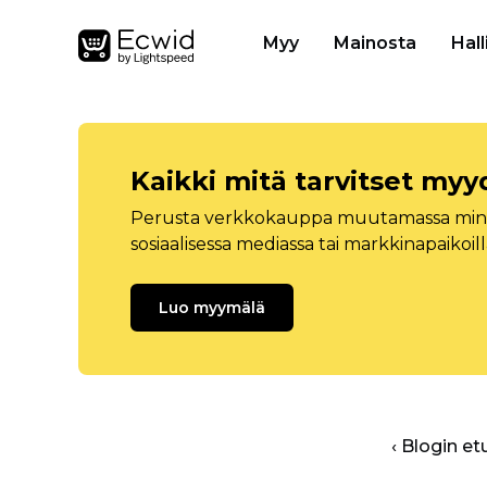
Myy
Mainosta
Hall
Kaikki mitä tarvitset myy
Perusta verkkokauppa muutamassa minuu
sosiaalisessa mediassa tai markkinapaikoill
Luo myymälä
‹ Blogin et