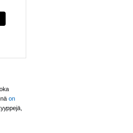
joka
sinä
on
tyyppejä,