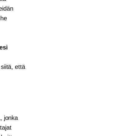
eidän
 he
esi
siitä, että
, jonka
tajat