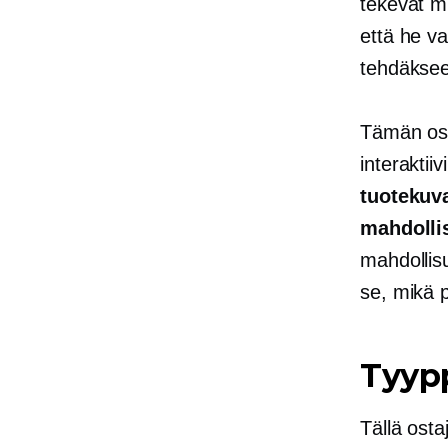
tekevät m
että he va
tehdäkseen
Tämän ost
interaktii
tuotekuva
mahdolli
mahdollis
se, mikä 
Tyyp
Tällä ost