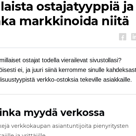
ilaista ostajatyyppiä ja
ka markkinoida niitä
illaiset ostajat todella vierailevat sivustollasi?
sesti ei, ja juuri siinä kerromme sinulle kahdeksast
isuustyypistä verkko-ostoksia tekeville asiakkaille.
inka myydä verkossa
kejä
verkkokaupan
asiantuntijoita pienyritysten
jille ja yrittäjille.