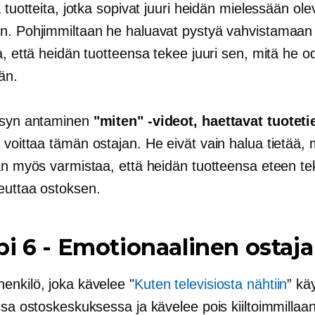
ä tuotteita, jotka sopivat juuri heidän mielessään ol
n. Pohjimmiltaan he haluavat pystyä vahvistamaan
a, että heidän tuotteensa tekee juuri sen, mitä he o
än.
äsyn antaminen
"miten" -videot, haettavat tuoteti
a
voittaa tämän ostajan. He eivät vain halua tietää, 
aan myös varmistaa, että heidän tuotteensa eteen t
euttaa ostoksen.
pi 6
-
Emotionaalinen ostaja
enkilö, joka kävelee "
Kuten televisiosta nähtiin
” kä
ssa ostoskeskuksessa ja kävelee pois kiiltoimmillaa