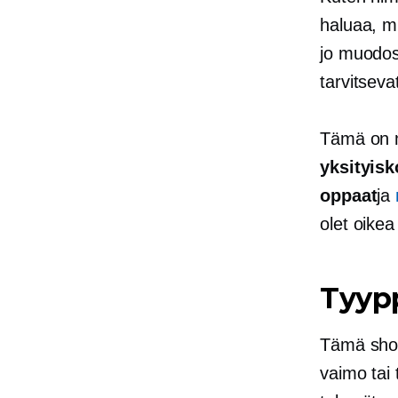
haluaa, m
jo muodos
tarvitsev
Tämä on m
yksityisk
oppaat
ja
olet oikea
Tyyp
Tämä shopp
vaimo tai