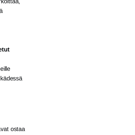
koittaa,
ää
etut
eille
e kädessä
avat ostaa