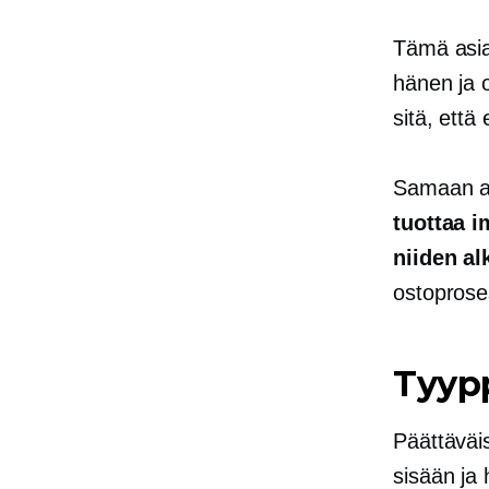
Tämä asia
hänen ja 
sitä, että
Samaan a
tuottaa i
niiden al
ostoprose
Tyyp
Päättäväi
sisään ja