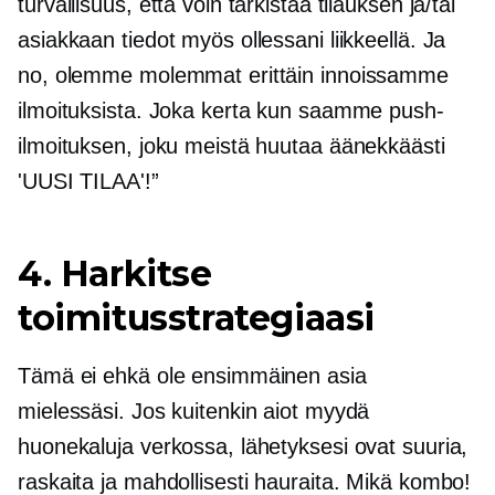
turvallisuus, että voin tarkistaa tilauksen ja/tai
asiakkaan tiedot myös ollessani liikkeellä. Ja
no, olemme molemmat erittäin innoissamme
ilmoituksista. Joka kerta kun saamme push-
ilmoituksen, joku meistä huutaa äänekkäästi
'UUSI TILAA'!”
4. Harkitse
toimitusstrategiaasi
Tämä ei ehkä ole ensimmäinen asia
mielessäsi. Jos kuitenkin aiot myydä
huonekaluja verkossa, lähetyksesi ovat suuria,
raskaita ja mahdollisesti hauraita. Mikä kombo!