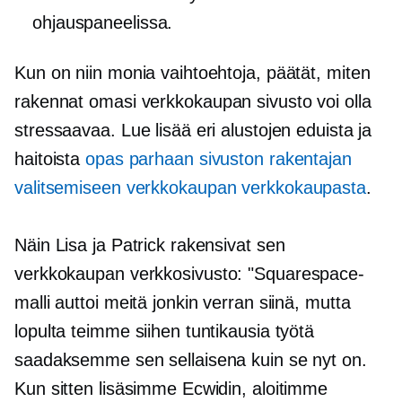
ohjauspaneelissa.
Kun on niin monia vaihtoehtoja, päätät, miten
rakennat omasi
verkkokaupan
sivusto voi olla
stressaavaa. Lue lisää eri alustojen eduista ja
haitoista
opas parhaan sivuston rakentajan
valitsemiseen
verkkokaupan
verkkokaupasta
.
Näin Lisa ja Patrick rakensivat sen
verkkokaupan
verkkosivusto: "Squarespace-
malli auttoi meitä jonkin verran siinä, mutta
lopulta teimme siihen tuntikausia työtä
saadaksemme sen sellaisena kuin se nyt on.
Kun sitten lisäsimme Ecwidin, aloitimme