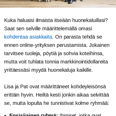
Kuka haluaisi ilmaista itseään huonekaluillasi?
Saat sen selville määrittelemällä omasi
kohdentaa asiakkaita
. On parasta tehdä se
ennen online-yrityksen perustamista. Jokainen
tarvitsee tuoleja, pöytiä ja sohvia koteihinsa,
mutta voit tuhlata tonnia markkinointidollareita
yrittäessäsi myydä huonekaluja kaikille.
Lisa ja Pat ovat määrittäneet kohdeyleisönsä
erittäin hyvin. Heiltä kesti jonkin aikaa selvittää
se, mutta lopulta he tunnistivat kolme ryhmää:
Ensisijainen ryhmä:
Ihmiset, jotka ovat