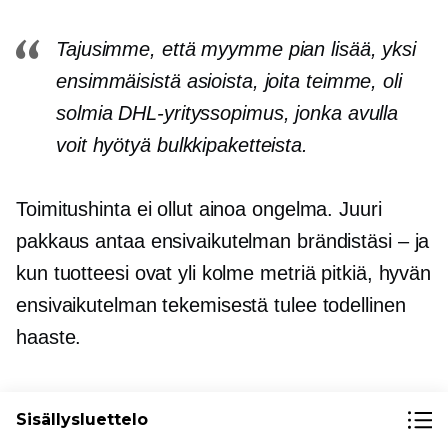
Tajusimme, että myymme pian lisää, yksi
ensimmäisistä asioista, joita teimme, oli
solmia DHL-yrityssopimus, jonka avulla
voit hyötyä bulkkipaketteista.
Toimitushinta ei ollut ainoa ongelma. Juuri
pakkaus antaa ensivaikutelman brändistäsi – ja
kun tuotteesi ovat yli kolme metriä pitkiä, hyvän
ensivaikutelman tekemisestä tulee todellinen
haaste.
”Meidän piti löytää pakkaus, joka kestää
Sisällysluettelo
painon. Ja koska kaikki tuotteet ovat erilaisia,