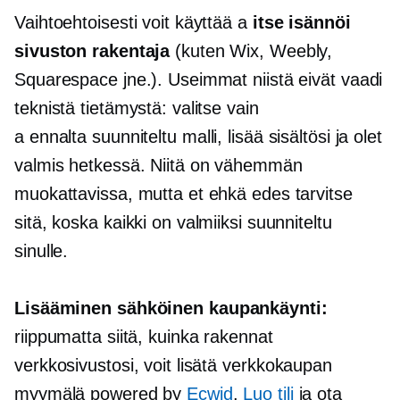
Vaihtoehtoisesti voit käyttää a
itse isännöi
sivuston rakentaja
(kuten Wix, Weebly,
Squarespace jne.). Useimmat niistä eivät vaadi
teknistä tietämystä: valitse vain
a
ennalta suunniteltu
malli, lisää sisältösi ja olet
valmis hetkessä. Niitä on vähemmän
muokattavissa, mutta et ehkä edes tarvitse
sitä, koska kaikki on valmiiksi suunniteltu
sinulle.
Lisääminen
sähköinen kaupankäynti:
riippumatta siitä, kuinka rakennat
verkkosivustosi, voit lisätä
verkkokaupan
myymälä powered by
Ecwid
.
Luo tili
ja ota