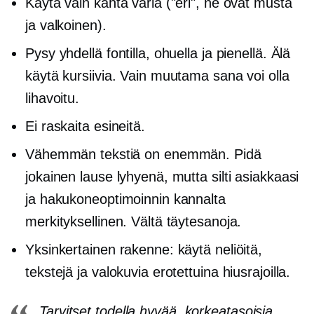
Käytä vain kahta väriä ("eri", ne ovat musta
ja valkoinen).
Pysy yhdellä fontilla, ohuella ja pienellä. Älä
käytä kursiivia. Vain muutama sana voi olla
lihavoitu.
Ei raskaita esineitä.
Vähemmän tekstiä on enemmän. Pidä
jokainen lause lyhyenä, mutta silti asiakkaasi
ja hakukoneoptimoinnin kannalta
merkityksellinen. Vältä täytesanoja.
Yksinkertainen rakenne: käytä neliöitä,
tekstejä ja valokuvia erotettuina hiusrajoilla.
Tarvitset todella hyvää,
korkeatasoisia