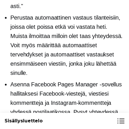
asti."
Perustaa
automaattinen vastaus
tilanteisiin,
joissa olet poissa etkä voi vastata heti.
Muista ilmoittaa milloin olet taas yhteydessä.
Voit myös määrittää automaattiset
tervehdykset ja
automaattiset vastaukset
ensimmäiseen viestiin, jonka joku lähettää
sinulle.
Asenna Facebook Pages Manager -sovellus
hallitaksesi Facebook-viestejä, viestiesi
kommentteja ja Instagram-kommentteja
yhdessä postilaatikossa. Pysyt yhteydessä
asiakkaisiisi riippumatta siitä, mihin he
Sisällysluettelo