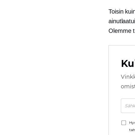
Toisin kui
ainutlaatu
Olemme tä
Ku
Vink
omista
Hyv
tah