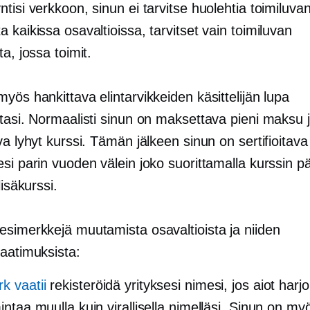
tisi verkkoon, sinun ei tarvitse huolehtia toimiluva
 kaikissa osavaltioissa, tarvitset vain toimiluvan
ta, jossa toimit.
yös hankittava elintarvikkeiden käsittelijän lupa
stasi. Normaalisti sinun on maksettava pieni maksu 
va lyhyt kurssi. Tämän jälkeen sinun on sertifioitava
si parin vuoden välein joko suorittamalla kurssin päi
lisäkurssi.
esimerkkejä muutamista osavaltioista ja niiden
vaatimuksista:
k vaatii
rekisteröidä yrityksesi nimesi, jos aiot harjo
mintaa muulla kuin virallisella nimelläsi. Sinun on my