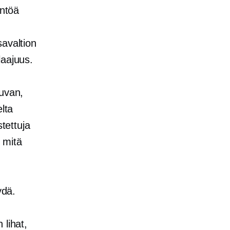
äntöä
savaltion
laajuus.
luvan,
lta
stettuja
, mitä
ydä.
 lihat,