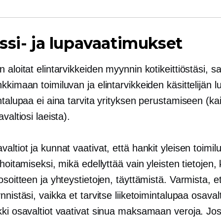
ssi- ja lupavaatimukset
 aloitat elintarvikkeiden myynnin kotikeittiöstäsi, s
kkimaan toimiluvan ja elintarvikkeiden käsittelijän l
ntalupaa ei aina tarvita yrityksen perustamiseen (kai
valtiosi laeista).
altiot ja kunnat vaativat, että hankit yleisen toimil
 hoitamiseksi, mikä edellyttää vain yleisten tietojen,
osoitteen ja yhteystietojen, täyttämistä. Varmista, et
nnistäsi, vaikka et tarvitse liiketoimintalupaa osaval
kki osavaltiot vaativat sinua maksamaan veroja. Jos