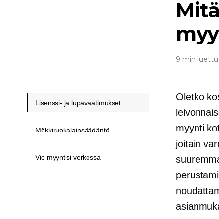
Mitä
myy
9 min luettu
Oletko kos
Lisenssi- ja lupavaatimukset
leivonnais
myynti koto
Mökkiruokalainsäädäntö
joitain va
Vie myyntisi verkossa
suuremmal
perustami
noudattami
asianmuka