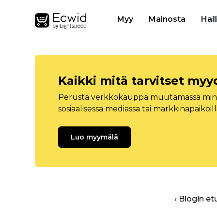
Myy
Mainosta
Hall
Kaikki mitä tarvitset myy
Perusta verkkokauppa muutamassa minuu
sosiaalisessa mediassa tai markkinapaikoill
Luo myymälä
‹ Blogin et