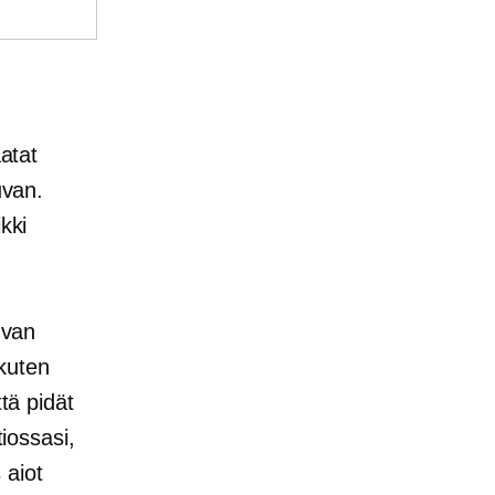
aatat
uvan.
kki
uvan
 kuten
tä pidät
tiossasi,
 aiot