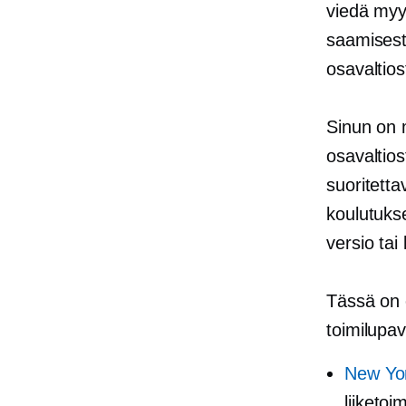
viedä myyn
saamisesta
osavaltios
Sinun on m
osavaltio
suoritetta
koulutukse
versio tai 
Tässä on 
toimilupa
New Yor
liiketoi