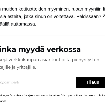
n muiden kotituotteiden myyminen, ruoan myyntiin lii
isia esteitä, jotka sinun on voitettava. Peloissaan? Ä
ällä auttamassa.
inka myydä verkossa
kejä
verkkokaupan
asiantuntijoita pienyritysten
jille ja yrittäjille.
Tilaus
äksyn Ecwid-uutiskirjeen vastaanottamisen. Voin peruuttaa tilauksen milloin
ansa.