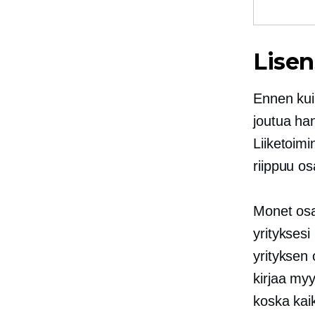
Lisen
Ennen kuin
joutua han
Liiketoimi
riippuu osa
Monet osav
yrityksesi
yrityksen 
kirjaa myy
koska kai