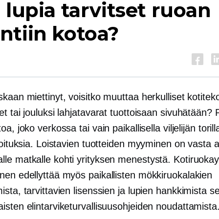
 lupia tarvitset ruoan
ntiin kotoa?
kaan miettinyt, voisitko muuttaa herkulliset kotitek
et tai jouluksi
lahjatavarat
tuottoisaan sivuhätään?
a, joko verkossa tai vain paikallisella viljelijän torill
roituksia. Loistavien tuotteiden myyminen on vasta 
le matkalle kohti yrityksen menestystä. Kotiruokay
nen edellyttää myös paikallisten mökkiruokalakien
sta, tarvittavien lisenssien ja lupien hankkimista s
isten elintarviketurvallisuusohjeiden noudattamista