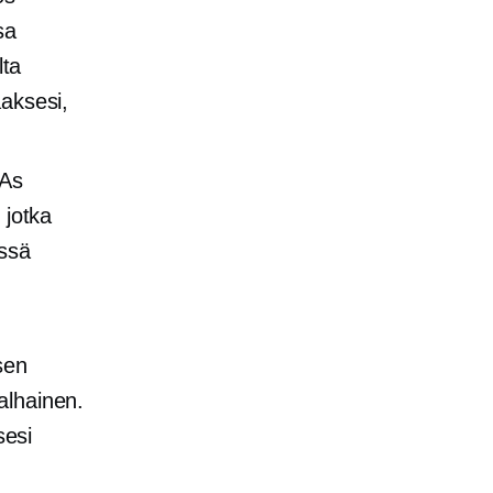
sa
lta
aaksesi,
 As
 jotka
össä
sen
alhainen.
sesi