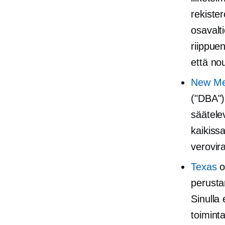
rekiste
osavalti
riippue
että no
New Me
("DBA") 
säätele
kaikissa
verovir
Texas
o
perusta
Sinulla 
toiminta