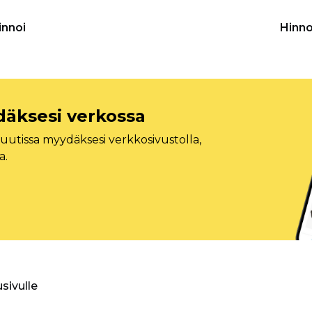
innoi
Hinno
däksesi verkossa
tissa myydäksesi verkkosivustolla,
a.
usivulle