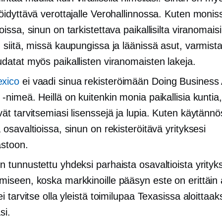
röidyttävä verottajalle Verohallinnossa. Kuten monis
oissa, sinun on tarkistettava paikallisilta viranomaisi
n siitä, missä kaupungissa ja läänissä asut, varmist
udatat myös paikallisten viranomaisten lakeja.
xico
ei vaadi sinua rekisteröimään Doing Business
-nimeä. Heillä on kuitenkin monia paikallisia kuntia,
vät tarvitsemiasi lisenssejä ja lupia. Kuten käytänn
 osavaltioissa, sinun on rekisteröitävä yrityksesi
astoon.
n tunnustettu yhdeksi parhaista osavaltioista yrityk
miseen, koska markkinoille pääsyn este on erittäin 
ei tarvitse olla yleistä toimilupaa Texasissa aloittaak
si.