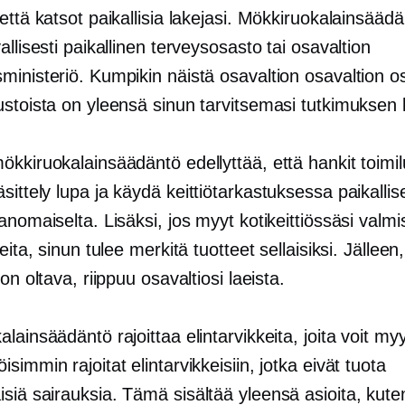
että katsot paikallisia lakejasi. Mökkiruokalainsääd
allisesti paikallinen terveysosasto tai osavaltion
inisteriö. Kumpikin näistä osavaltion osavaltion o
ustoista on yleensä sinun tarvitsemasi tutkimuksen 
ökkiruokalainsäädäntö edellyttää, että hankit toimi
sittely
lupa ja käydä keittiötarkastuksessa paikallise
anomaiselta. Lisäksi, jos myyt kotikeittiössäsi valmi
keita, sinun tulee merkitä tuotteet sellaisiksi. Jälleen
 on oltava, riippuu osavaltiosi laeista.
lainsäädäntö rajoittaa elintarvikkeita, joita voit my
simmin rajoitat elintarvikkeisiin, jotka eivät tuota
isiä
sairauksia. Tämä sisältää yleensä asioita, kuten