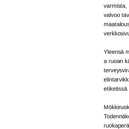
varmista, 
valvoo tav
maatalousm
verkkosiv
Yleensä m
a
ruoan kä
terveysvir
elintarvik
etiketissä
Mökkiruoka
Todennäköi
ruokaperä