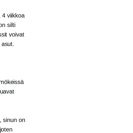
a
4 viikkoa
 silti
sit voivat
asut.
 mökeissä
luavat
a, sinun on
 joten