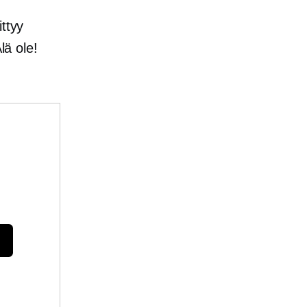
ttyy
lä ole!