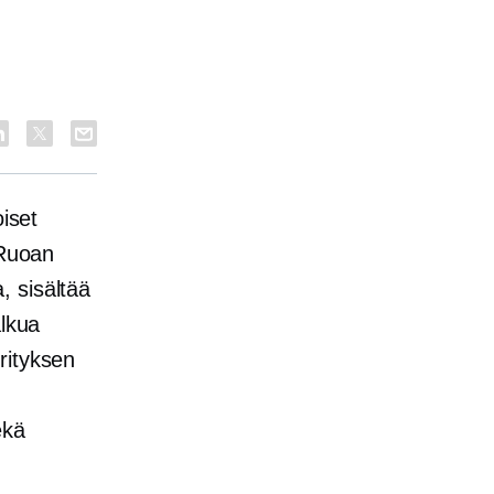
oiset
 Ruoan
a, sisältää
alkua
rityksen
ekä
.