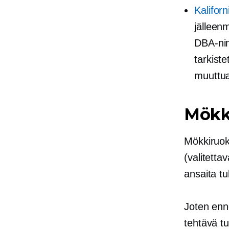
Kaliforn
jälleen
DBA-nim
tarkiste
muuttu
Mökk
Mökkiruok
(valitetta
ansaita tu
Joten enne
tehtävä tu