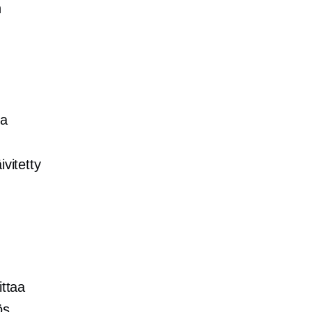
n
ja
vitetty
ittaa
ös