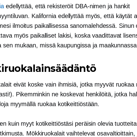
ia
edellyttää, että rekisteröit DBA-nimen ja hankit
myyntiluvan. Kalifornia edellyttää myös, että käytät 
esi ilmoitus paikallisessa sanomalehdessä. Sinun on
ttava myös paikalliset lakisi, koska vaadittavat lisens
a sen mukaan, missä kaupungissa ja maakunnassa 
iruokalainsäädäntö
alait eivät koske vain ihmisiä, jotka myyvät ruokaa
vasti!). Pikemminkin ne koskevat henkilöitä, jotka ha
loja myymällä ruokaa kotikeittiöstään.
n kuin myyt kotikeittiöstäsi peräisin olevia tuotteit
tkimusta. Mökkiruokalait vaihtelevat osavaltioittain,