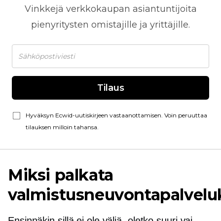
Vinkkejä
verkkokaupan
asiantuntijoita
pienyritysten omistajille ja yrittäjille.
Tilaus
Hyväksyn Ecwid-uutiskirjeen vastaanottamisen. Voin peruuttaa
tilauksen milloin tahansa.
Miksi palkata
valmistusneuvontapalveluk
Ensinnäkin sillä ei ole väliä, oletko suuri vai