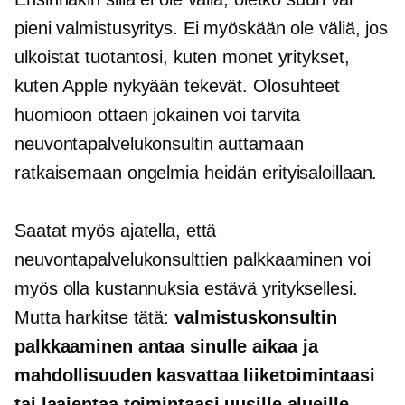
pieni valmistusyritys. Ei myöskään ole väliä, jos
ulkoistat tuotantosi, kuten monet yritykset,
kuten Apple nykyään tekevät. Olosuhteet
huomioon ottaen jokainen voi tarvita
neuvontapalvelukonsultin auttamaan
ratkaisemaan ongelmia heidän erityisaloillaan.
Saatat myös ajatella, että
neuvontapalvelukonsulttien palkkaaminen voi
myös olla
kustannuksia estävä
yrityksellesi.
Mutta harkitse tätä:
valmistuskonsultin
palkkaaminen antaa sinulle aikaa ja
mahdollisuuden kasvattaa liiketoimintaasi
tai laajentaa toimintaasi uusille alueille