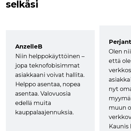
selkäsi
Perjant
AnzelleB
Olen ni
Niin helppokäyttöinen –
että ole
jopa teknofobisimmat
verkkos
asiakkaani voivat hallita.
asiakkai
Helppo asentaa, nopea
nyt om
asentaa. Valovuosia
myymälä
edellä muita
muun oh
kauppalaajennuksia.
verkkov
Kaunis 