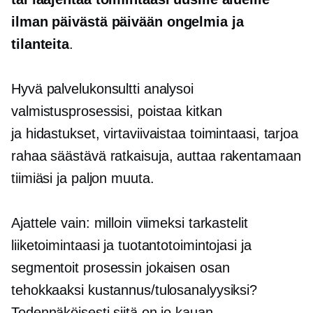
ilman
päivästä päivään
ongelmia ja
tilanteita
.
Hyvä palvelukonsultti analysoi
valmistusprosessisi, poistaa kitkan
ja
hidastukset,
virtaviivaistaa toimintaasi, tarjoa
rahaa säästävä
ratkaisuja, auttaa rakentamaan
tiimiäsi ja paljon muuta.
Ajattele vain: milloin viimeksi tarkastelit
liiketoimintaasi ja tuotantotoimintojasi ja
segmentoit prosessin jokaisen osan
tehokkaaksi kustannus/tulosanalyysiksi?
Todennäköisesti siitä on jo kauan.