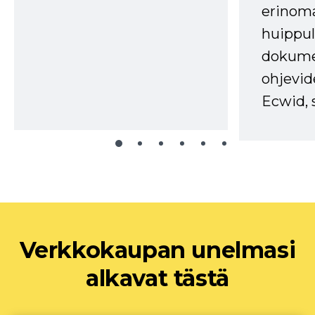
erinom
huippul
dokume
ohjevid
Ecwid, 
Verkkokaupan unelmasi
alkavat tästä