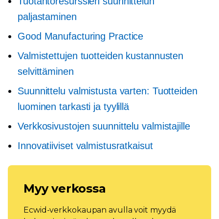
Tuotantoresurssien suunnittelun
paljastaminen
Good Manufacturing Practice
Valmistettujen tuotteiden kustannusten
selvittäminen
Suunnittelu valmistusta varten: Tuotteiden
luominen tarkasti ja tyylillä
Verkkosivustojen suunnittelu valmistajille
Innovatiiviset valmistusratkaisut
Myy verkossa
Ecwid-verkkokaupan avulla voit myydä