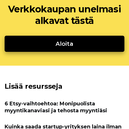
Verkkokaupan unelmasi
alkavat tästä
Aloita
Lisää resursseja
6 Etsy-vaihtoehtoa: Monipuolista
myyntikanaviasi ja tehosta myyntiäsi
Kuinka saada startup-yrityksen laina ilman