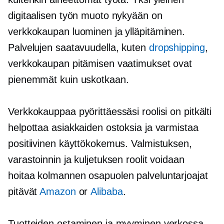
digitaalisen työn muoto nykyään on
verkkokaupan luominen ja ylläpitäminen.
Palvelujen saatavuudella, kuten
dropshipping
,
verkkokaupan pitämisen vaatimukset ovat
pienemmät kuin uskotkaan.
Verkkokauppaa pyörittäessäsi roolisi on pitkälti
helpottaa asiakkaiden ostoksia ja varmistaa
positiivinen käyttökokemus. Valmistuksen,
varastoinnin ja kuljetuksen roolit voidaan
hoitaa
kolmannen osapuolen
palveluntarjoajat
pitävät
Amazon
or
Alibaba
.
Tuotteiden ostaminen ja myyminen verkossa