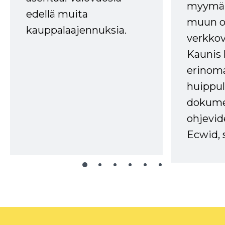
myymälä
edellä muita
muun oh
kauppalaajennuksia.
verkkov
Kaunis 
erinom
huippul
dokume
ohjevid
Ecwid, 