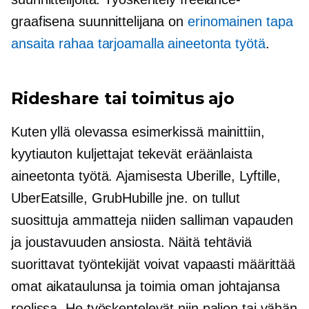
graafisena suunnittelijana on
erinomainen tapa
ansaita rahaa tarjoamalla aineetonta työtä
.
Rideshare tai toimitus ajo
Kuten yllä olevassa esimerkissä mainittiin,
kyytiauton kuljettajat tekevät eräänlaista
aineetonta työtä. Ajamisesta Uberille, Lyftille,
UberEatsille, GrubHubille jne. on tullut
suosittuja ammatteja niiden salliman vapauden
ja joustavuuden ansiosta. Näitä tehtäviä
suorittavat työntekijät voivat vapaasti määrittää
omat aikataulunsa ja toimia oman johtajansa
roolissa. He työskentelevät niin paljon tai vähän