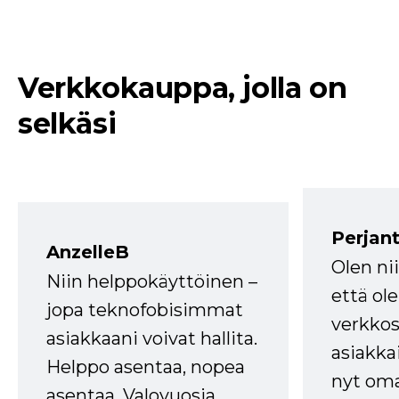
Verkkokauppa, jolla on
selkäsi
Perjant
AnzelleB
Olen ni
Niin helppokäyttöinen –
että ole
jopa teknofobisimmat
verkkos
asiakkaani voivat hallita.
asiakkai
Helppo asentaa, nopea
nyt om
asentaa. Valovuosia