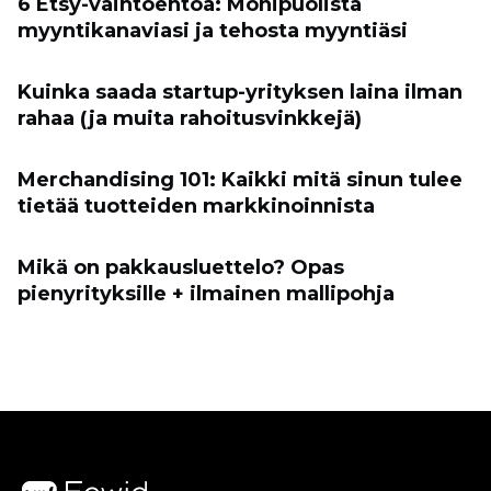
6 Etsy-vaihtoehtoa: Monipuolista
myyntikanaviasi ja tehosta myyntiäsi
Kuinka saada startup-yrityksen laina ilman
rahaa (ja muita rahoitusvinkkejä)
Merchandising 101: Kaikki mitä sinun tulee
tietää tuotteiden markkinoinnista
Mikä on pakkausluettelo? Opas
pienyrityksille + ilmainen mallipohja