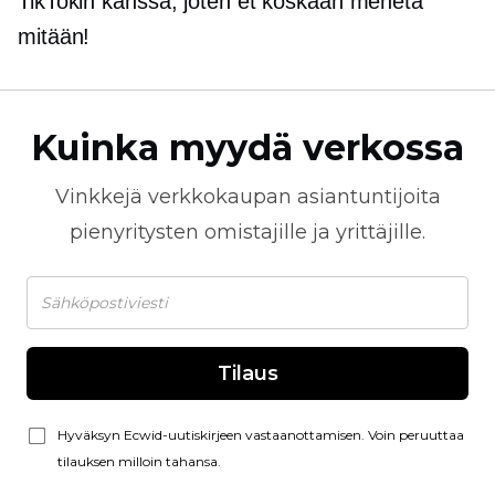
TikTokin kanssa, joten et koskaan menetä
mitään!
Kuinka myydä verkossa
Vinkkejä
verkkokaupan
asiantuntijoita
pienyritysten omistajille ja yrittäjille.
Tilaus
Hyväksyn Ecwid-uutiskirjeen vastaanottamisen. Voin peruuttaa
tilauksen milloin tahansa.