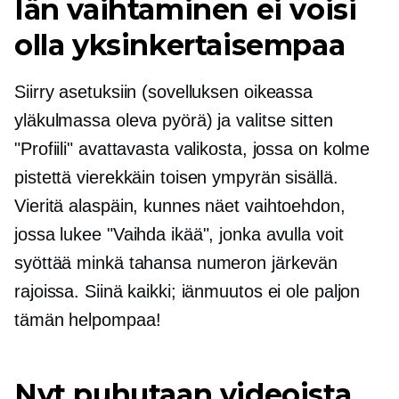
Iän vaihtaminen ei voisi
olla yksinkertaisempaa
Siirry asetuksiin (sovelluksen oikeassa
yläkulmassa oleva pyörä) ja valitse sitten
"Profiili" avattavasta valikosta, jossa on kolme
pistettä vierekkäin toisen ympyrän sisällä.
Vieritä alaspäin, kunnes näet vaihtoehdon,
jossa lukee "Vaihda ikää", jonka avulla voit
syöttää minkä tahansa numeron järkevän
rajoissa. Siinä kaikki; iänmuutos ei ole paljon
tämän helpompaa!
Nyt puhutaan videoista