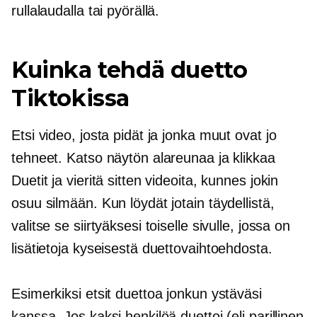
rullalaudalla tai pyörällä.
Kuinka tehdä duetto
Tiktokissa
Etsi video, josta pidät ja jonka muut ovat jo
tehneet. Katso näytön alareunaa ja klikkaa
Duetit ja vieritä sitten videoita, kunnes jokin
osuu silmään. Kun löydät jotain täydellistä,
valitse se siirtyäksesi toiselle sivulle, jossa on
lisätietoja kyseisestä duettovaihtoehdosta.
Esimerkiksi etsit duettoa jonkun ystäväsi
kanssa. Jos kaksi henkilöä duettoi (eli parillinen