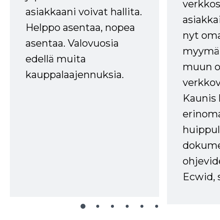
verkkos
asiakkaani voivat hallita.
asiakkai
Helppo asentaa, nopea
nyt om
asentaa. Valovuosia
myymälä
edellä muita
muun oh
kauppalaajennuksia.
verkkov
Kaunis 
erinom
huippul
dokume
ohjevid
Ecwid, 