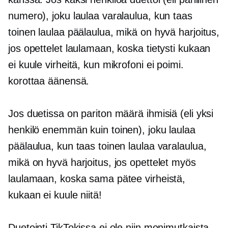
numero), joku laulaa varalaulua, kun taas
toinen laulaa päälaulua, mikä on hyvä harjoitus,
jos opettelet laulamaan, koska tietysti kukaan
ei kuule virheitä, kun mikrofoni ei poimi.
korottaa äänensä.
Jos duetissa on pariton määrä ihmisiä (eli yksi
henkilö enemmän kuin toinen), joku laulaa
päälaulua, kun taas toinen laulaa varalaulua,
mikä on hyvä harjoitus, jos opettelet myös
laulamaan, koska sama pätee virheistä,
kukaan ei kuule niitä!
Duetointi TikTokissa ei ole niin monimutkaista