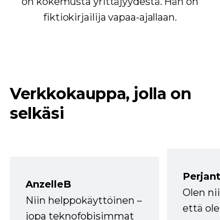
on kokemusta yrittäjyydestä. Hän on
fiktiokirjailija vapaa-ajallaan.
Verkkokauppa, jolla on
selkäsi
Perjant
AnzelleB
Olen ni
Niin helppokäyttöinen –
että ole
jopa teknofobisimmat