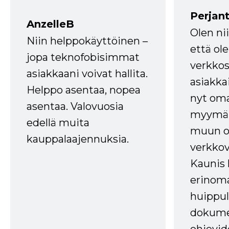
Perjant
AnzelleB
Olen ni
Niin helppokäyttöinen –
että ole
jopa teknofobisimmat
verkkos
asiakkaani voivat hallita.
asiakkai
Helppo asentaa, nopea
nyt om
asentaa. Valovuosia
myymälä
edellä muita
muun oh
kauppalaajennuksia.
verkkov
Kaunis 
erinom
huippul
dokume