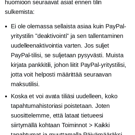
huomioon seuraavat asiat ennen tilin
sulkemista:
Ei ole olemassa sellaista asiaa kuin PayPal-
yritystilin "deaktivointi" ja sen tallentaminen
uudelleenaktivointia varten. Jos suljet
PayPal-tilisi, se suljetaan pysyvästi. Muista
kirjata pankkitili, johon liitit PayPal-yritystilisi,
jotta voit helposti määrittää seuraavan
maksutilisi.
Koska et voi avata tiliäsi uudelleen, koko
tapahtumahistoriasi poistetaan. Joten
suosittelemme, että lataat tietueesi
siirtymällä kohtaan Toiminnot > Kaikki
tapahtumat ja muuttamalla Päivämääräksi