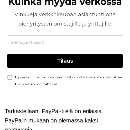
Kuinka myydä verkossa
Vinkkejä
verkkokaupan
asiantuntijoita
pienyritysten omistajille ja yrittäjille.
Tilaus
Hyväksyn Ecwid-uutiskirjeen vastaanottamisen. Voin peruuttaa
tilauksen milloin tahansa.
Tarkastellaan. PayPal-tilejä on erilaisia.
PayPalin mukaan on olemassa kaksi
päätyyppiä: