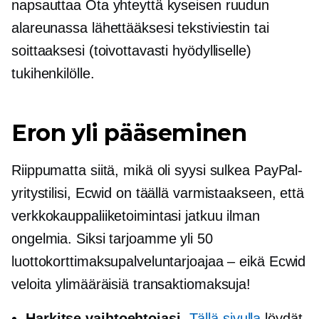
napsauttaa Ota yhteyttä kyseisen ruudun
alareunassa lähettääksesi tekstiviestin tai
soittaaksesi (toivottavasti hyödylliselle)
tukihenkilölle.
Eron yli pääseminen
Riippumatta siitä, mikä oli syysi sulkea PayPal-
yritystilisi, Ecwid on täällä varmistaakseen, että
verkkokauppaliiketoimintasi jatkuu ilman
ongelmia. Siksi tarjoamme yli 50
luottokorttimaksupalveluntarjoajaa – eikä Ecwid
veloita ylimääräisiä transaktiomaksuja!
Harkitse vaihtoehtojasi
.
Tällä sivulla
löydät