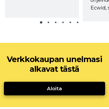
ohjevid
Ecwid, 
Verkkokaupan unelmasi
alkavat tästä
Aloita