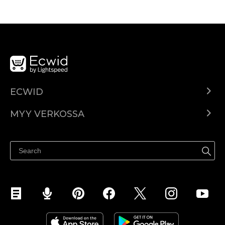
ECWID
Ecwid.com
MYY VERKOSSA
Hinnoittelu
Myy kaikkialla
Ohjekeskus
Myy Facebookissa
Myy Instagramissa