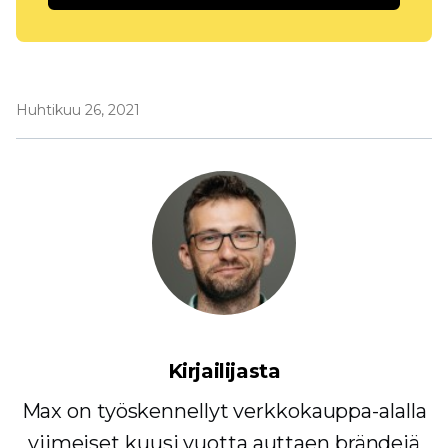
Huhtikuu 26, 2021
Kirjailijasta
Max on työskennellyt verkkokauppa-alalla
viimeiset kuusi vuotta auttaen brändejä