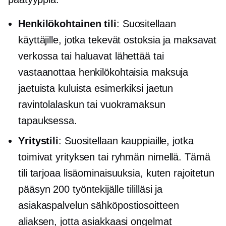
Henkilökohtainen tili
: Suositellaan
käyttäjille, jotka tekevät ostoksia ja maksavat
verkossa tai haluavat lähettää tai
vastaanottaa henkilökohtaisia ​​maksuja
jaetuista kuluista esimerkiksi jaetun
ravintolalaskun tai vuokramaksun
tapauksessa.
Yritystili
: Suositellaan kauppiaille, jotka
toimivat yrityksen tai ryhmän nimellä. Tämä
tili tarjoaa lisäominaisuuksia, kuten rajoitetun
pääsyn 200 työntekijälle tililläsi ja
asiakaspalvelun sähköpostiosoitteen
aliaksen, jotta asiakkaasi ongelmat