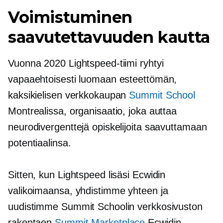
Voimistuminen
saavutettavuuden kautta
Vuonna 2020 Lightspeed-tiimi ryhtyi
vapaaehtoisesti luomaan esteettömän,
kaksikielisen verkkokaupan
Summit School
Montrealissa, organisaatio, joka auttaa
neurodivergenttejä opiskelijoita saavuttamaan
potentiaalinsa.
Sitten, kun Lightspeed lisäsi Ecwidin
valikoimaansa, yhdistimme yhteen ja
uudistimme Summit Schoolin verkkosivuston
rakentaen
Summit Marketplace
Ecwidin