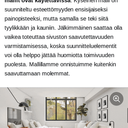
mallit ovat käytettävissä
. Kyseinen malli on
suunniteltu esteettömyyden ensisijaiseksi
painopisteeksi, mutta samalla se teki siitä
tyylikkään ja kauniin. Jälkimmäinen saattaa olla
vaikea toteuttaa sivuston saavutettavuuden
varmistamisessa, koska suunnitteluelementit
voi olla helppo jättää huomiotta toimivuuden
puolesta. Mallillamme onnistuimme kuitenkin
saavuttamaan molemmat.