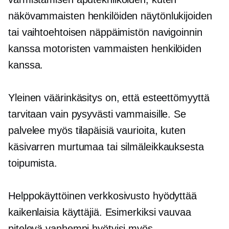
näkövammaisten henkilöiden näytönlukijoiden
tai vaihtoehtoisen näppäimistön navigoinnin
kanssa motoristen vammaisten henkilöiden
kanssa.
Yleinen väärinkäsitys on, että esteettömyyttä
tarvitaan vain pysyvästi vammaisille. Se
palvelee myös tilapäisiä vaurioita, kuten
käsivarren murtumaa tai silmäleikkauksesta
toipumista.
Helppokäyttöinen verkkosivusto hyödyttää
kaikenlaisia ​​käyttäjiä. Esimerkiksi vauvaa
pitelevä vanhempi hyötyisi myös