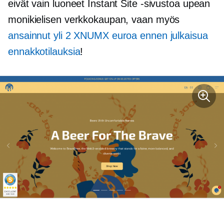
eivät vain luoneet Instant Site -sivustoa upean
monikielisen verkkokaupan, vaan myös
ansainnut yli 2 XNUMX euroa ennen julkaisua
ennakkotilauksia
!