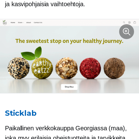
ja
kasvipohjaisia
vaihtoehtoja.
Sticklab
Paikallinen verkkokauppa Georgiassa (maa),
joka myy erilaisia ​​oheistuotteita ja tarvikkeita