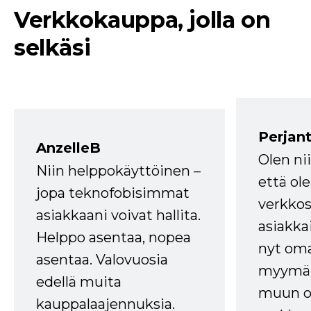
Verkkokauppa, jolla on
selkäsi
Perjant
AnzelleB
Olen ni
Niin helppokäyttöinen –
että ole
jopa teknofobisimmat
verkkos
asiakkaani voivat hallita.
asiakkai
Helppo asentaa, nopea
nyt om
asentaa. Valovuosia
myymälä
edellä muita
muun oh
kauppalaajennuksia.