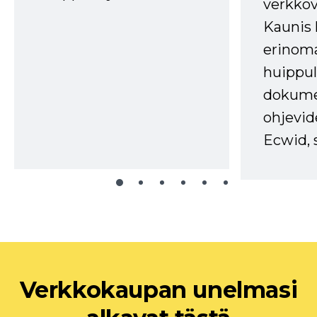
verkkov
Kaunis 
erinom
huippul
dokume
ohjevid
Ecwid, 
Verkkokaupan unelmasi