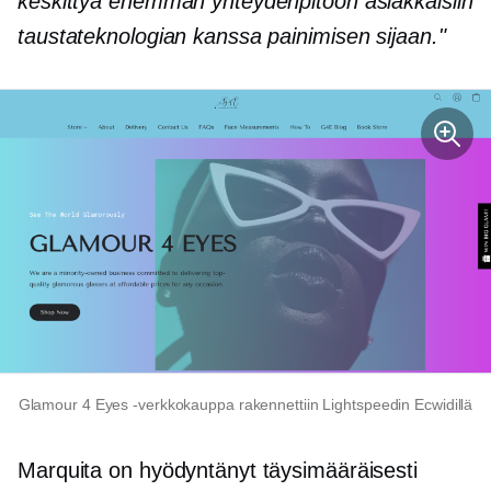
keskittyä enemmän yhteydenpitoon asiakkaisiin
taustateknologian kanssa painimisen sijaan."
Glamour 4 Eyes -verkkokauppa rakennettiin Lightspeedin Ecwidillä
Marquita on hyödyntänyt täysimääräisesti