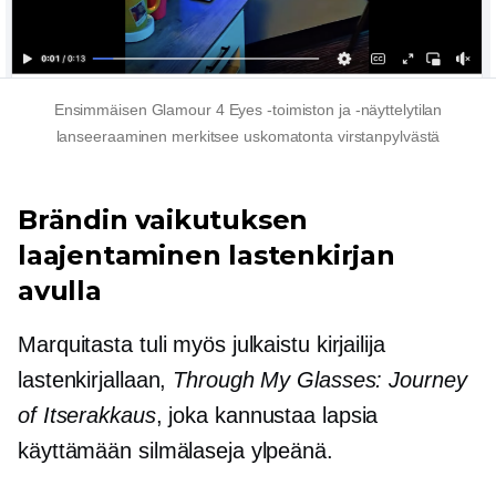
Ensimmäisen Glamour 4 Eyes -toimiston ja -näyttelytilan
lanseeraaminen merkitsee uskomatonta virstanpylvästä
Brändin vaikutuksen
laajentaminen lastenkirjan
avulla
Marquitasta tuli myös julkaistu kirjailija
lastenkirjallaan,
Through My Glasses: Journey
of
Itserakkaus
, joka kannustaa lapsia
käyttämään silmälaseja ylpeänä.