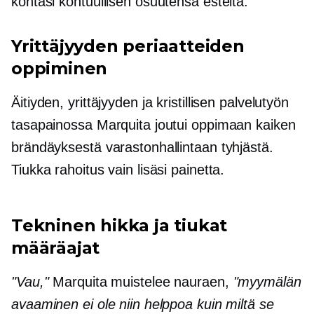
kohtasi kohtuullisen osuutensa esteitä.
Yrittäjyyden periaatteiden
oppiminen
Äitiyden, yrittäjyyden ja kristillisen palvelutyön
tasapainossa Marquita joutui oppimaan kaiken
brändäyksestä varastonhallintaan tyhjästä.
Tiukka rahoitus vain lisäsi painetta.
Tekninen hikka ja tiukat
määräajat
"Vau,"
Marquita muistelee nauraen,
"myymälän
avaaminen ei ole niin helppoa kuin miltä se