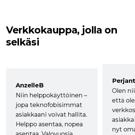
Verkkokauppa, jolla on
selkäsi
Perjant
AnzelleB
Olen ni
Niin helppokäyttöinen –
että ole
jopa teknofobisimmat
verkkos
asiakkaani voivat hallita.
asiakkai
Helppo asentaa, nopea
nyt om
asentaa. Valovuosia