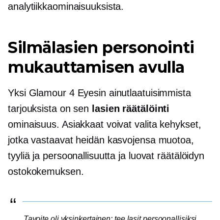
analytiikkaominaisuuksista.
Silmälasien personointi
mukauttamisen avulla
Yksi Glamour 4 Eyesin ainutlaatuisimmista
tarjouksista on sen
lasien räätälöinti
ominaisuus. Asiakkaat voivat valita kehykset,
jotka vastaavat heidän kasvojensa muotoa,
tyyliä ja persoonallisuutta ja luovat räätälöidyn
ostokokemuksen.
Tavoite oli yksinkertainen: tee lasit persoonallisiksi.