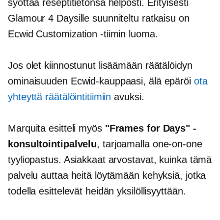
syöttää reseptitietonsa helposti. Erityisesti
Glamour 4 Daysille suunniteltu ratkaisu on
Ecwid Customization -tiimin luoma.
Jos olet kiinnostunut lisäämään räätälöidyn
ominaisuuden Ecwid-kauppaasi, älä epäröi
ota
yhteyttä räätälöintitiimiin
avuksi.
Marquita esitteli myös
"Frames for Days" -
konsultointipalvelu
, tarjoamalla
one-on-one
tyyliopastus. Asiakkaat arvostavat, kuinka tämä
palvelu auttaa heitä löytämään kehyksiä, jotka
todella esittelevät heidän yksilöllisyyttään.