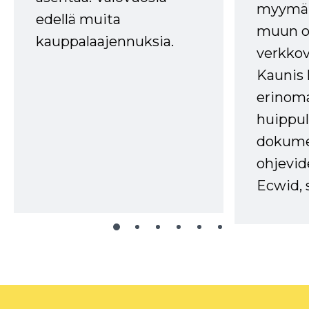
myymälä
edellä muita
muun oh
kauppalaajennuksia.
verkkov
Kaunis 
erinom
huippul
dokume
ohjevid
Ecwid, 