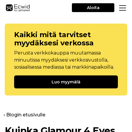
Aloita
Kaikki mitä tarvitset
myydäksesi verkossa
Perusta verkkokauppa muutamassa
minuutissa myydäksesi verkkosivustolla,
sosiaalisessa mediassa tai markkinapaikoilla.
Luo myymälä
‹ Blogin etusivulle
Kuinka Glamour 4 Eyes