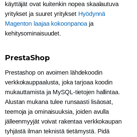
käyttäjät ovat kuitenkin
nopea skaalautuva
yritykset ja suuret yritykset
Hyödynnä
Magenton laajaa kokoonpanoa
ja
kehitysominaisuudet.
PrestaShop
Prestashop on
avoimen lähdekoodin
verkkokauppaalusta, joka tarjoaa koodin
mukauttamista ja MySQL-tietojen hallintaa.
Alustan mukana tulee runsaasti
lisäosat,
teemoja ja ominaisuuksia, joiden avulla
jälleenmyyjät voivat rakentaa verkkokaupan
tyhjästä ilman teknistä tietämystä. Pidä