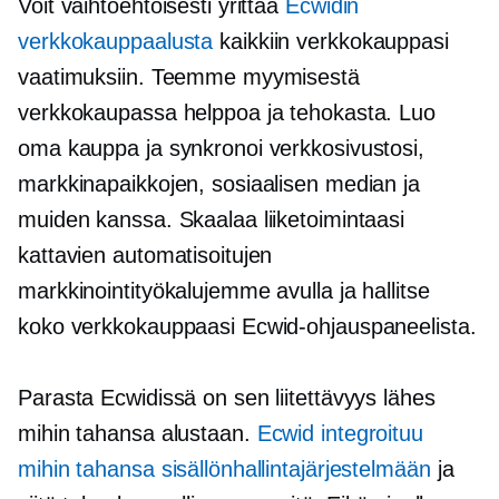
Voit vaihtoehtoisesti yrittää
Ecwidin
verkkokauppaalusta
kaikkiin verkkokauppasi
vaatimuksiin. Teemme myymisestä
verkkokaupassa helppoa ja tehokasta. Luo
oma kauppa ja synkronoi verkkosivustosi,
markkinapaikkojen, sosiaalisen median ja
muiden kanssa. Skaalaa liiketoimintaasi
kattavien automatisoitujen
markkinointityökalujemme avulla ja hallitse
koko verkkokauppaasi Ecwid-ohjauspaneelista.
Parasta Ecwidissä on sen liitettävyys lähes
mihin tahansa alustaan.
Ecwid integroituu
mihin tahansa sisällönhallintajärjestelmään
ja