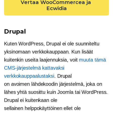
Vertaa WooCommercea ja 
Ecwidia
Drupal
Kuten WordPress, Drupal ei ole suunniteltu
yksinomaan verkkokauppaan. Kun lisäät
kuitenkin useita laajennuksia, voit
muuta tämä
CMS-järjestelmä kattavaksi
verkkokauppaalustaksi
. Drupal
on
avoimen lähdekoodin
järjestelmä, joka on
lähes yhtä suosittu kuin Joomla tai WordPress.
Drupal ei kuitenkaan ole
sellainen
helppokäyttöinen
ellet ole