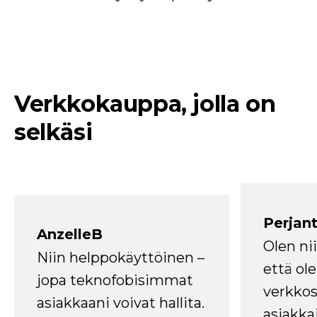
Verkkokauppa, jolla on
selkäsi
Perjant
AnzelleB
Olen ni
Niin helppokäyttöinen –
että ole
jopa teknofobisimmat
verkkos
asiakkaani voivat hallita.
asiakkai