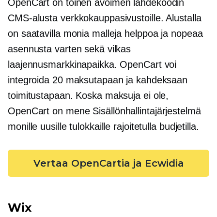
OpenCart on toinen
avoimen lähdekoodin
CMS-alusta verkkokauppasivustoille. Alustalla
on saatavilla monia malleja helppoa ja nopeaa
asennusta varten sekä vilkas
laajennusmarkkinapaikka. OpenCart voi
integroida 20 maksutapaan ja kahdeksaan
toimitustapaan. Koska maksuja ei ole,
OpenCart on
mene
Sisällönhallintajärjestelmä
monille uusille tulokkaille rajoitetulla budjetilla.
Vertaa OpenCartia ja Ecwidia
Wix