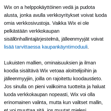
Wix on a
helppokäyttöinen
vedä ja pudota
alusta, jonka avulla verkkoyritykset voivat luoda
omia verkkosivustoja. Vaikka Wix ei ole
pelkästään verkkokaupan
sisällönhallintajärjestelmä, jälleenmyyjät voivat
lisää tarvittaessa kaupankäyntimoduuli
.
Lukuisten mallien, ominaisuuksien ja ilman
koodia sisältävä Wix vetoaa aloittelijoihin ja
jälleenmyyjiin, joilla on rajoitettu koodaustieto.
Jos sinulla on pieni valikoima tuotteita ja haluat
luoda verkkokaupan nopeasti, Wix voi olla
erinomainen valinta, mutta kun valitset mallin,
et voi muuttaa sitä, jos muutat mielesi